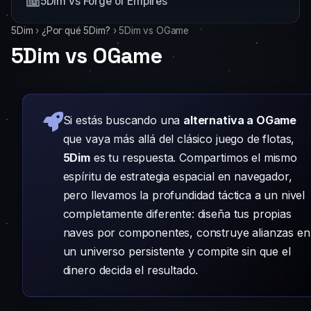
5Dim vs Forge of Empires
5Dim
›
¿Por qué 5Dim?
›
5Dim vs OGame
5Dim vs OGame
Si estás buscando una
alternativa a OGame
que vaya más allá del clásico juego de flotas,
5Dim
es tu respuesta. Compartimos el mismo
espíritu de estrategia espacial en navegador,
pero llevamos la profundidad táctica a un nivel
completamente diferente: diseña tus propias
naves por componentes, construye alianzas en
un universo persistente y compite sin que el
dinero decida el resultado.