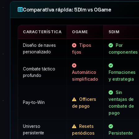
Comparativa rápida: 5Dim vs OGame
CARACTERÍSTICA
OGAME
5DIM
Tipos
Por
Diseño de naves
personalizado
fijos
componentes
Combate táctico
Automático
Formaciones
profundo
simplificado
y estrategia
Sin
Officers
ventajas de
Pay-to-Win
de pago
combate de
pago
Resets
Universo
persistente
periódicos
Persistente