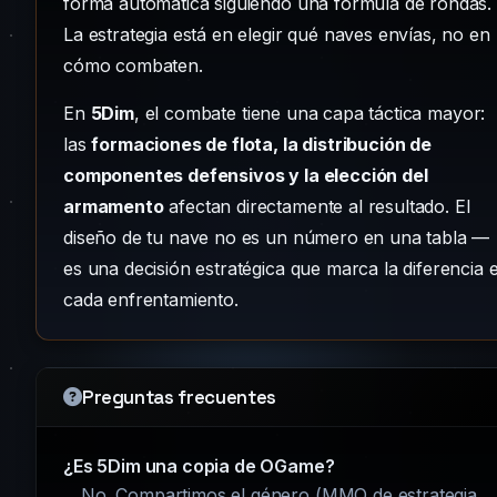
forma automática siguiendo una fórmula de rondas.
La estrategia está en elegir qué naves envías, no en
cómo combaten.
En
5Dim
, el combate tiene una capa táctica mayor:
las
formaciones de flota, la distribución de
componentes defensivos y la elección del
armamento
afectan directamente al resultado. El
diseño de tu nave no es un número en una tabla —
es una decisión estratégica que marca la diferencia 
cada enfrentamiento.
Preguntas frecuentes
¿Es 5Dim una copia de OGame?
No. Compartimos el género (MMO de estrategia