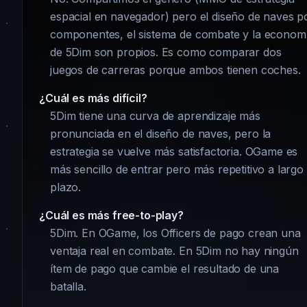
espacial en navegador) pero el diseño de naves p
componentes, el sistema de combate y la econom
de 5Dim son propios. Es como comparar dos
juegos de carreras porque ambos tienen coches.
¿Cuál es más difícil?
5Dim tiene una curva de aprendizaje más
pronunciada en el diseño de naves, pero la
estrategia se vuelve más satisfactoria. OGame es
más sencillo de entrar pero más repetitivo a largo
plazo.
¿Cuál es más free-to-play?
5Dim. En OGame, los Officers de pago crean una
ventaja real en combate. En 5Dim no hay ningún
ítem de pago que cambie el resultado de una
batalla.