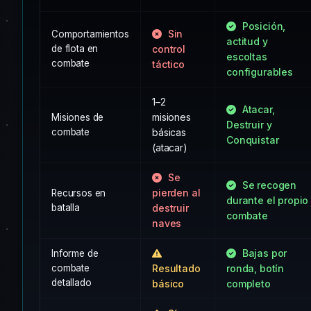
Posición,
Sin
Comportamientos
actitud y
de flota en
control
escoltas
combate
táctico
configurables
1–2
Atacar,
misiones
Misiones de
Destruir y
combate
básicas
Conquistar
(atacar)
Se
Se recogen
pierden al
Recursos en
durante el propio
batalla
destruir
combate
naves
Bajas por
Informe de
combate
Resultado
ronda, botín
detallado
básico
completo