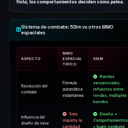
flota; los comportamientos deciden cómo pelea.
Sistema de combate: 5Dim vs otros MMO
espaciales
MMO
ASPECTO
ESPACIAL
5DIM
TÍPICO
Rondas
Fórmula
secuenciales,
Resolución del
automática
refuerzos entre
combate
instantánea
rondas, múltiples
bandos
Solo
Diseño +
Influencia del
importa la
Comportamientos
diseño de nave
cantidad
= buen combate