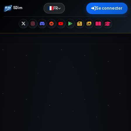
5Dim
FR
Se connecter