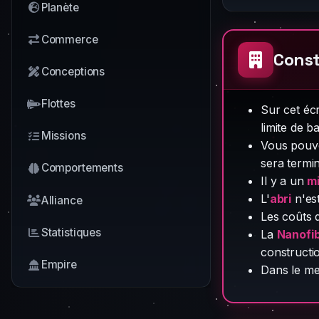
Planète
Commerce
Const
Conceptions
Flottes
Sur cet é
limite de 
Missions
Vous pouv
sera termi
Comportements
Il y a un
m
L'
abri
n'est
Alliance
Les coûts 
Statistiques
La
Nanofi
constructi
Empire
Dans le m