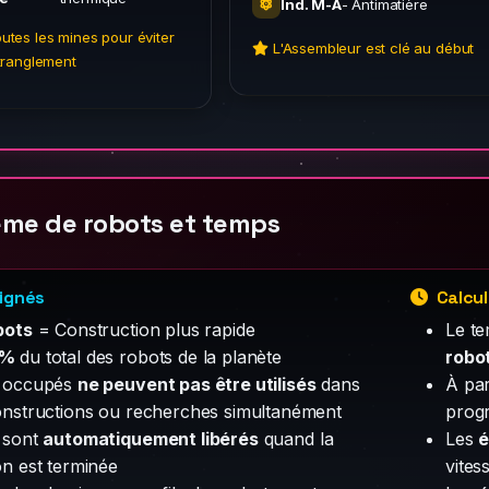
Ind. M-A
- Antimatière
outes les mines pour éviter
L'Assembleur est clé au début
étranglement
me de robots et temps
ignés
Calcu
bots
= Construction plus rapide
Le t
1%
du total des robots de la planète
robo
s occupés
ne peuvent pas être utilisés
dans
À par
onstructions ou recherches simultanément
progr
 sont
automatiquement libérés
quand la
Les
é
on est terminée
vites