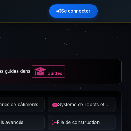
Se connecter
es guides dans
Guides
ories de bâtiments
Système de robots et temps
ils avancés
File de construction