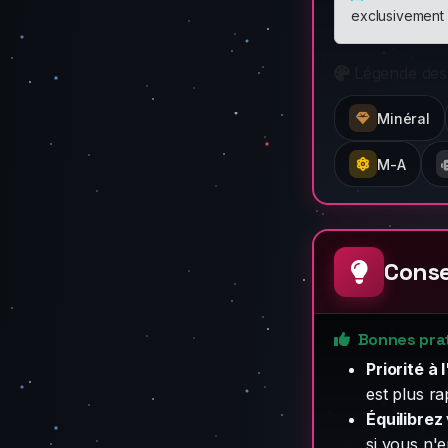
exclusivement 
Légende des
Minéral
M-A
Conse
Bonnes pra
Priorité à
est plus ra
Équilibrez
si vous n'