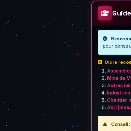
Guide
Bienven
pour constru
Ordre reco
Assembleu
Mine de Mi
Autres mi
Industries
Chantier n
Abri (nive
Conseil :