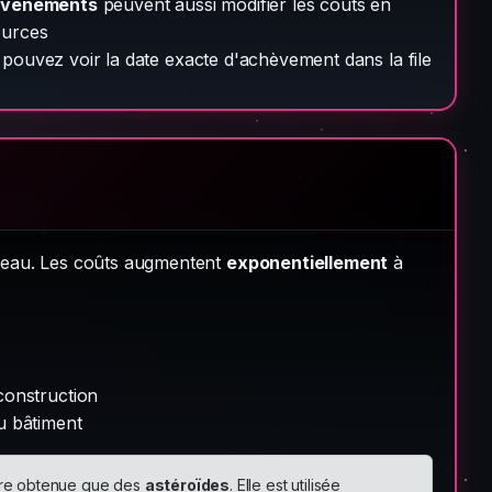
événements
peuvent aussi modifier les coûts en
ources
pouvez voir la date exacte d'achèvement dans la file
iveau. Les coûts augmentent
exponentiellement
à
construction
u bâtiment
être obtenue que des
astéroïdes
. Elle est utilisée