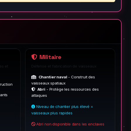
Militaire
es et
Défense et fabrication de vaisseaux
Chantier naval
- Construit des
vaisseaux spatiaux
ruction
Abri
- Protège les ressources des
iants
attaques
Niveau de chantier plus élevé =
vaisseaux plus rapides
Abri non disponible dans les enclaves