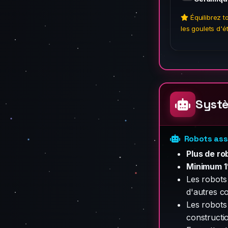
Équilibrez t
les goulets d'
Systè
Robots ass
Plus de ro
Minimum 
Les robot
d'autres c
Les robots
constructi