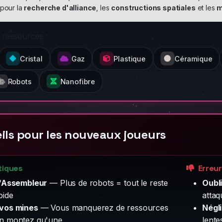
pour la
recherche d'alliance
, les
constructions spatiales
et les
m
 ressources :
Cristal
Gaz
Plastique
Céramique
Robots
Nanofibre
ils pour les nouveaux joueurs
tiques
Erreu
 l'Assembleur
— Plus de robots = tout le reste
Oubli
pide
attaq
 vos mines
— Vous manquerez de ressources
Négl
en montez qu'une
lente