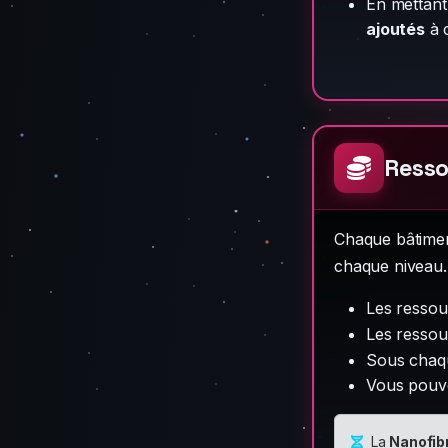
En mettant 
ajoutés
à 
Resso
Chaque bâtimen
chaque niveau.
Les resso
Les resso
Sous chaqu
Vous pouve
La
Nanofib