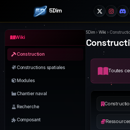
5Dim
5Dim
›
Wiki
›
Constructi
Wiki
Construct
Construction
Constructions spatiales
Toutes ces
Modules
Chantier naval
Constructio
Recherche
Composant
Ressources