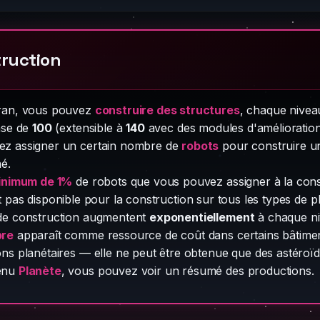
ruction
cran, vous pouvez
construire des structures
, chaque nivea
base de
100
(extensible à
140
avec des modules d'amélioration 
ez assigner un certain nombre de
robots
pour construire un
né.
inimum de 1%
de robots que vous pouvez assigner à la const
 pas disponible pour la construction sur tous les types de p
de construction augmentent
exponentiellement
à chaque ni
bre
apparaît comme ressource de coût dans certains bâtiment
ons planétaires — elle ne peut être obtenue que des astéroïd
enu
Planète
, vous pouvez voir un résumé des productions.