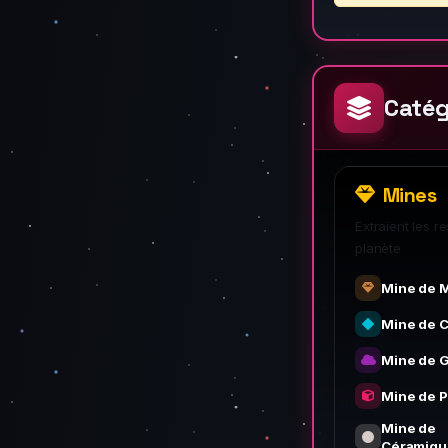
Catég
Mines
Extraient les 
planète
Mine de M
Mine de C
Mine de 
Mine de P
Mine de
Céramiqu