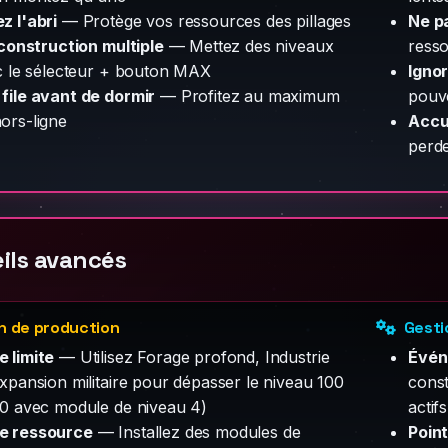
z l'abri
— Protège vos ressources des pillages
Ne pa
 construction multiple
— Mettez des niveaux
ress
ec le sélecteur + bouton MAX
Ignor
file avant de dormir
— Profitez au maximum
pouve
ors-ligne
Accu
perd
ils avancés
n de production
Gesti
 limite
— Utilisez Forage profond, Industrie
Évén
Expansion militaire pour dépasser le niveau 100
const
40 avec module de niveau 4)
actifs
e ressource
— Installez des modules de
Poin