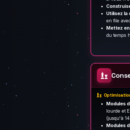
Construise
Utilisez la
en file av
Mettez en 
du temps h
Conse
Optimisatio
Modules de
lourde et 
(jusqu'à 1
Modules d