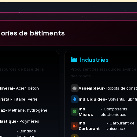
ories de bâtiments
Industries
ressources de base de la
Produisent des ressources avancé
des robots
inerai
- Acier, béton
Assembleur
- Robots de const
ristal
- Titane, verre
Ind. Liquides
- Solvants, lubrif
Ind.
- Composants
Gaz
- Méthane, hydrogène
Micros
électroniques
lastique
- Polymères
Ind.
- Carburant de
Carburant
vaisseaux
- Blindage
e
thermique