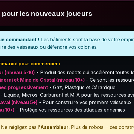
 pour les nouveaux joueurs
ue commandant !
Les bâtiments sont la base de votre empi
ire des vaisseaux ou défendre vos colonies.
mmandé pour commencer :
r (niveau 5-10)
- Produit des robots qui accélèrent toutes l
nerai et Mine de Cristal (niveau 10+)
- Ce sont les ressour
nes progressivement
- Gaz, Plastique et Céramique
- Liquide, Micros, Carburant et M-A pour les ressources a
aval (niveau 5+)
- Pour construire vos premiers vaisseaux
au 10+)
- Protège vos ressources des attaques ennemies
Ne négligez pas l'
Assembleur
. Plus de robots = des constru