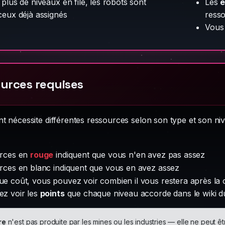
plus de niveaux en file, les robots sont
Les
ceux déjà assignés
ress
Vous 
urces requises
t nécessite différentes ressources selon son type et son n
urces en
rouge
indiquent que vous n'en avez pas assez
urces en
blanc
indiquent que vous en avez assez
e coût, vous pouvez voir combien il vous restera après la 
z voir les
points
que chaque niveau accorde dans le wiki d
re
n'est pas produite par les mines ou les industries — elle ne peut 