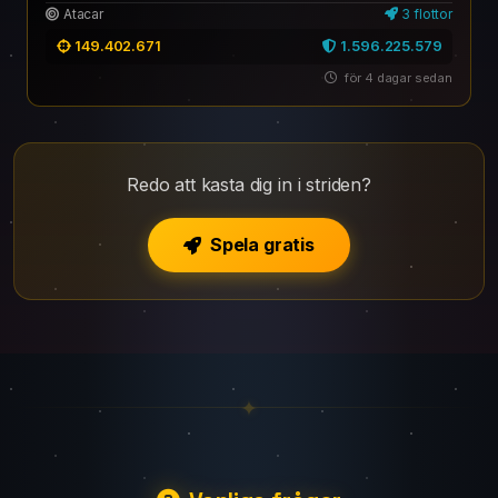
Jshua
,
Pirata
Atacar
3 flottor
149.402.671
1.596.225.579
för 4 dagar sedan
Redo att kasta dig in i striden?
Spela gratis