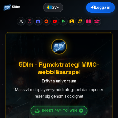
5Dim
SV
Logga in
5Dim - Rymdstrategi MMO-
webbläsarspel
Erövra universum
Massivt multiplayer-rymdstrategispel där imperier
reser sig genom skicklighet
INGET PAY-TO-WIN