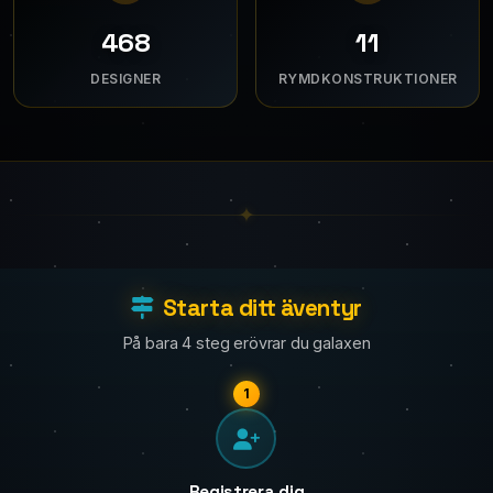
655
16
DESIGNER
RYMDKONSTRUKTIONER
Starta ditt äventyr
På bara 4 steg erövrar du galaxen
1
Registrera dig