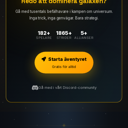
INGET PAY-TO-WIN
Redo att dominera galaxen?
Gå med tusentals befälhavare i kampen om universum.
Inga trick, inga genvägar. Bara strategi.
182+
1865+
5+
SPELARE
STRIDER
ALLIANSER
Starta äventyret
Gratis för alltid
Gå med i vårt Discord-community