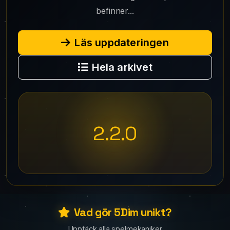
befinner...
Läs uppdateringen
Hela arkivet
2.2.0
Vad gör 5Dim unikt?
Upptäck alla spelmekaniker