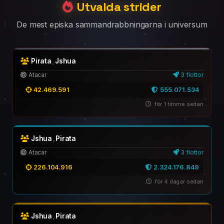
Utvalda strider
De mest episka sammandrabbningarna i universum
Pirata
,
Jshua
Atacar
3 flottor
42.469.591
555.071.534
för 1 timme sedan
Jshua
,
Pirata
Atacar
3 flottor
226.104.916
2.324.176.849
för 4 dagar sedan