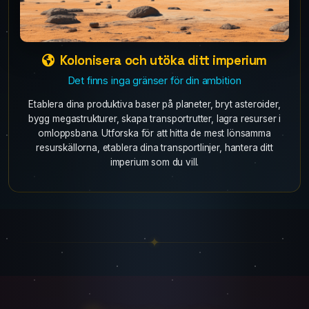
Taktisk strid
Det handlar inte bara om kvantitet
Försvara dina transporter eller plundra andra spelares rutter,
fånga upp flottor under transport, raidera planeter och ingrip i
pågående strider för att ta bytet. Olika skeppsstorlekar som du
kan tilldela de funktioner du önskar. Till exempel kan du ha
eskortjaktplan, förstöra fiendetransporter eller bilda
huvuddelen av din flotta. Striden är helt taktisk och handlar
inte bara om rå styrka; du kan titta på den hur många gånger
du vill och dela den med andra spelare.