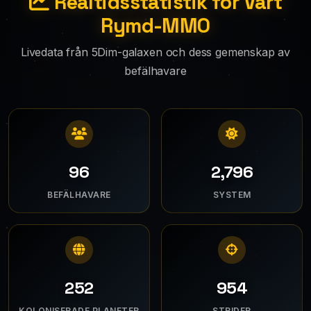
Realtidsstatistik för Vårt
Rymd-MMO
Livedata från 5Dim-galaxen och dess gemenskap av
befälhavare
125
3,643
BEFÄLHAVARE
SYSTEM
331
1,253
KOLONISERADE PLANETER
STRIDER