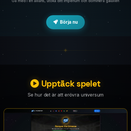
Gå med i en allians, utöka ditt imperium och dominera galaxen
Börja nu
Upptäck spelet
Se hur det är att erövra universum