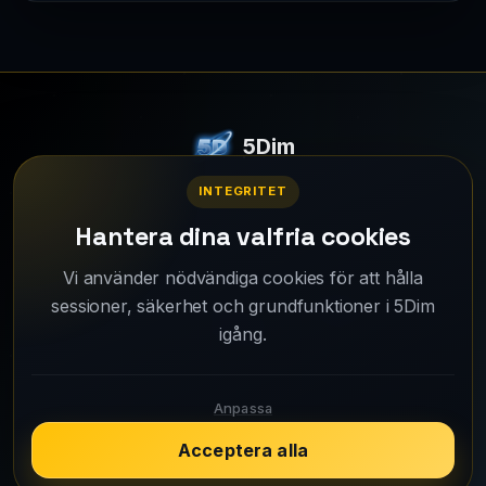
5Dim
Ett strategiskt simuleringsspel online i multiplayer.
INTEGRITET
© 2026 - Alla rättigheter förbehållna.
Hantera dina valfria cookies
Vi använder nödvändiga cookies för att hålla
Wiki
Guider
Varför 5Dim?
sessioner, säkerhet och grundfunktioner i 5Dim
Changelog
Bildgalleri
Support
igång.
Integritet
Anpassa
Acceptera alla