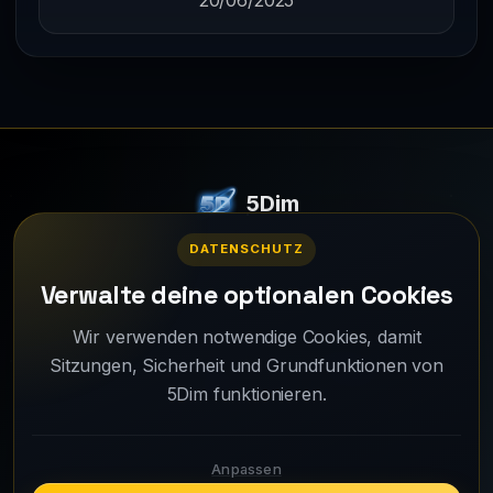
5Dim
Ein strategisches Online-Mehrspieler-Simulationsspiel.
DATENSCHUTZ
© 2026 - Alle Rechte vorbehalten.
Verwalte deine optionalen Cookies
Wir verwenden notwendige Cookies, damit
Wiki
Anleitungen
Warum 5Dim?
Sitzungen, Sicherheit und Grundfunktionen von
Changelog
Bildergalerie
Support
5Dim funktionieren.
Datenschutz
Anpassen