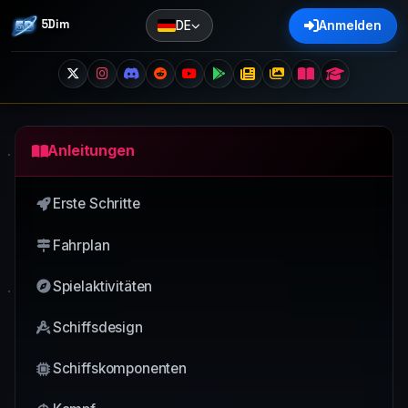
5Dim
DE
Anmelden
Anleitungen
Erste Schritte
Fahrplan
Spielaktivitäten
Schiffsdesign
Schiffskomponenten