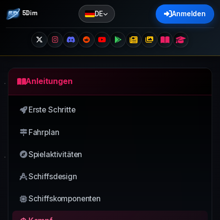
5Dim
DE
Anmelden
Anleitungen
Erste Schritte
Fahrplan
Spielaktivitäten
Schiffsdesign
Schiffskomponenten