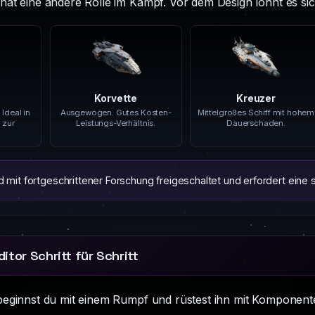
hat eine andere Rolle im Kampf. Vor dem Design lohnt es sich
Korvette
Kreuzer
 Ideal in
Ausgewogen. Gutes Kosten-
Mittelgroßes Schiff mit hohem
 zur
Leistungs-Verhältnis.
Dauerschaden.
 mit fortgeschrittener Forschung freigeschaltet und erfordert eine 
itor Schritt für Schritt
eginnst du mit einem Rumpf und rüstest ihn mit Komponenten