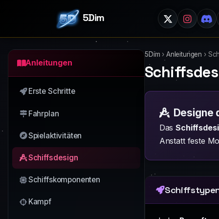
5Dim
5Dim
›
Anleitungen
›
Sch
Anleitungen
Schiffsdes
Erste Schritte
Designe 
Fahrplan
Das
Schiffsdes
Spielaktivitäten
Anstatt feste Mo
Schiffsdesign
Schiffskomponenten
Schiffstypen
Kampf