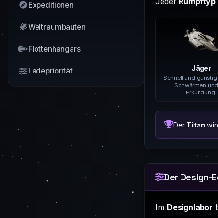
Jeder
Rumpftyp
Expeditionen
Weltraumbauten
Flottenhangars
Jäger
Ladepriorität
Schnell und günstig.
Schwärmen und
Erkundung.
Der
Titan
wird
Der Design-Ed
Im
Designlabor
b