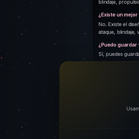
blindaje, propuls
¿Existe un mejor
No. Existe el di
ataque, blindaje, 
¿Puedo guardar v
Sí, puedes guarda
¿El diseño afect
Mucho. Una flota
real, no un detall
Usamo