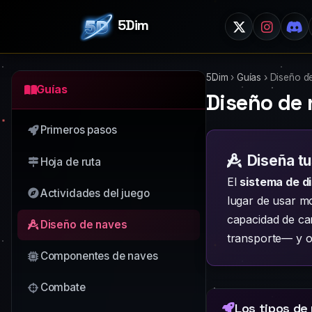
5Dim
5Dim
›
Guías
›
Diseño d
Guías
Diseño de 
Primeros pasos
Diseña tu
Hoja de ruta
El
sistema de d
Actividades del juego
lugar de usar mo
capacidad de car
Diseño de naves
transporte— y o
Componentes de naves
Combate
Los tipos de 