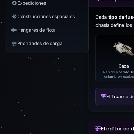
Expediciones
Construcciones espaciales
Cada
tipo de fus
chasis define los
Hangares de flota
Prioridades de carga
Caza
Rápido y barato. I
enjambre y explor
El
Titán
se de
El editor de