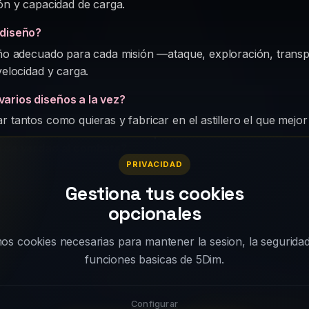
ión y capacidad de carga.
 diseño?
seño adecuado para cada misión —ataque, exploración, tran
velocidad y carga.
arios diseños a la vez?
r tantos como quieras y fabricar en el astillero el que mejor
a de verdad al combate?
PRIVACIDAD
 menor con naves bien diseñadas puede vencer a otra mayor 
e estético.
Gestiona tus cookies
opcionales
s cookies necesarias para mantener la sesion, la seguridad
funciones basicas de 5Dim.
La estrategia es tuya. Empieza a j
Configurar