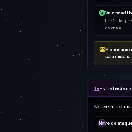
Velocidad Hy
Lo rápido que 
combate.
El
consumo d
para misione
Estrategias 
No existe «el mej
Nave de ataque