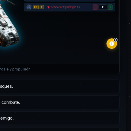
indaje y propulsión
usques.
e combate.
nemigo.