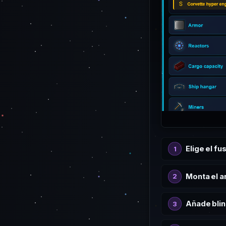
Elige el fu
Monta el 
Añade blin