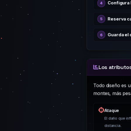
Configura 
Reserva c
Guarda el 
Los atributo
Todo diseño es u
montes, más pesa
Ataque
El daño que in
distancia.