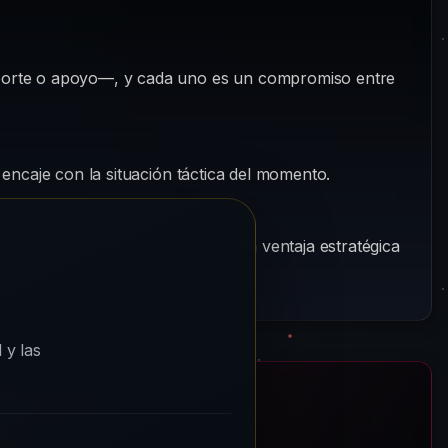
sporte o apoyo—, y cada uno es un compromiso entre
 encaje con la situación táctica del momento.
mal optimizada: el diseño es una ventaja estratégica
 y las
ugar gratis hoy.