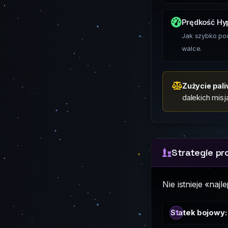
Prędkość Hy
Jak szybko pod
walce.
Zużycie pal
dalekich mis
Strategie pr
Nie istnieje «naj
Statek bojowy: