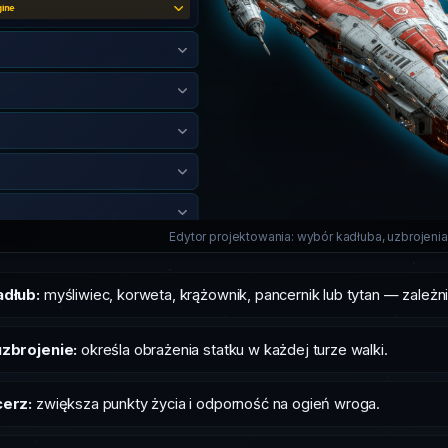
Edytor projektowania: wybór kadłuba, uzbrojenia
adłub:
myśliwiec, korweta, krążownik, pancernik lub tytan — zależni
zbrojenie:
określa obrażenia statku w każdej turze walki.
cerz:
zwiększa punkty życia i odporność na ogień wroga.