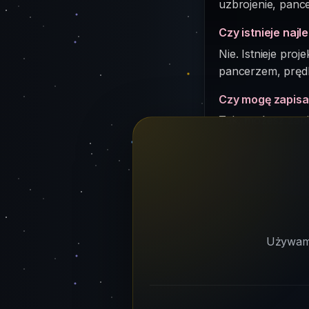
uzbrojenie, panc
Czy istnieje najl
Nie. Istnieje pro
pancerzem, prędk
Czy mogę zapisać
Tak, możesz zapisa
Czy projekt nap
Bardzo. Mniejsza
przewaga strateg
Używamy