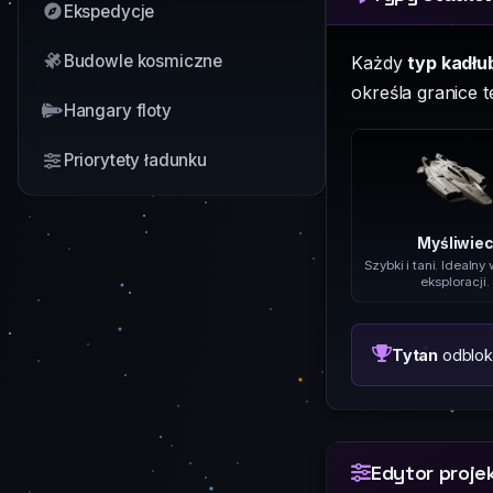
Ekspedycje
Budowle kosmiczne
Każdy
typ kadłu
określa granice 
Hangary floty
Priorytety ładunku
Myśliwiec
Szybki i tani. Idealny 
eksploracji.
Tytan
odbloko
Edytor proje