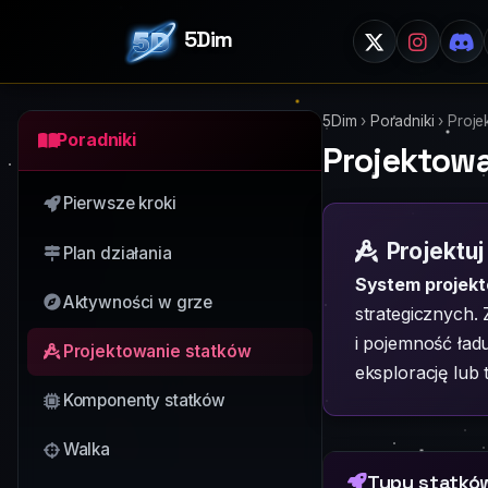
5Dim
5Dim
›
Poradniki
›
Proje
Poradniki
Projektow
Pierwsze kroki
Projektuj
Plan działania
System projek
Aktywności w grze
strategicznych. 
i pojemność ład
Projektowanie statków
eksplorację lub
Komponenty statków
Walka
Typy statków 