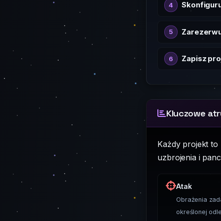
Skonfiguru
Zarezerwu
Zapisz pro
Kluczowe atr
Każdy projekt to
uzbrojenia i panc
Atak
Obrażenia zada
określonej odle