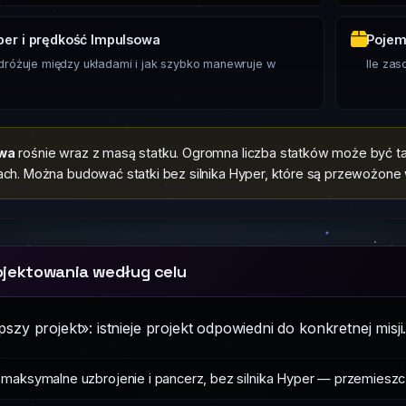
per i prędkość Impulsowa
Pojem
różuje między układami i jak szybko manewruje w
Ile za
iwa
rośnie wraz z masą statku. Ogromna liczba statków może być ta
jach. Można budować statki bez silnika Hyper, które są przewożone
ojektowania według celu
lepszy projekt»: istnieje projekt odpowiedni do konkretnej misj
maksymalne uzbrojenie i pancerz, bez silnika Hyper — przemieszcz