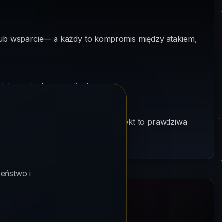
rt lub wsparcie— a każdy to kompromis między atakiem,
iej pasuje do sytuacji taktycznej.
ększą, źle zoptymalizowaną: projekt to prawdziwa
eństwo i
e? Start now.