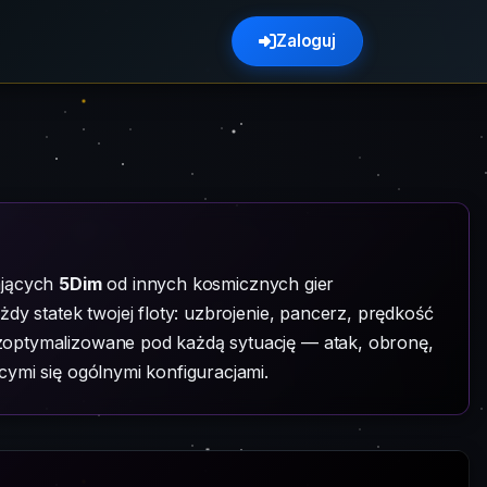
Zaloguj
iających
5Dim
od innych kosmicznych gier
dy statek twojej floty: uzbrojenie, pancerz, prędkość
zoptymalizowane pod każdą sytuację — atak, obronę,
ymi się ogólnymi konfiguracjami.