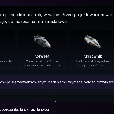
ba
pełni odmienną rolę w walce. Przed projektowaniem war
tego, co możesz na nim zainstalować.
Korweta
Krążownik
w rojach i
Zrównoważona. Dobry
Średni statek z wysokimi
stosunek kosztu do mocy.
trwałymi obrażeniami.
wuje się zaawansowanymi badaniami i wymaga bardzo rozwiniętej 
ktowania krok po kroku