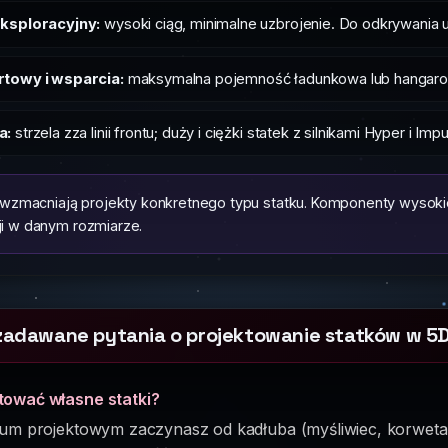
eksploracyjny:
wysoki ciąg, minimalne uzbrojenie. Do odkrywania
rtowy i wsparcia:
maksymalna pojemność ładunkowa lub hangarowa
a:
strzela zza linii frontu; duży i ciężki statek z silnikami Hyper i Im
wzmacniają projekty konkretnego typu statku. Komponenty wysokie
ji w danym rozmiarze.
 zadawane pytania o projektowanie statków w 5
tować własne statki?
ium projektowym zaczynasz od kadłuba (myśliwiec, korweta,