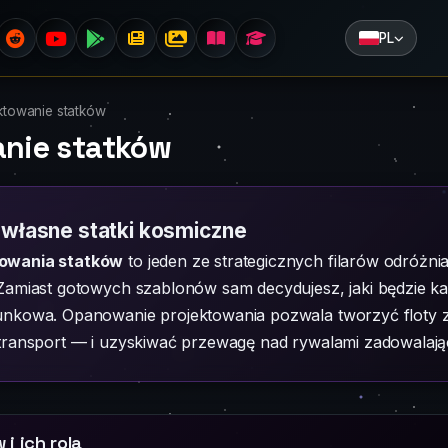
PL
ktowanie statków
anie statków
 własne statki kosmiczne
towania statków
to jeden ze strategicznych filarów odróżn
Zamiast gotowych szablonów sam decydujesz, jaki będzie każ
unkowa. Opanowanie projektowania pozwala tworzyć floty 
 transport — i uzyskiwać przewagę nad rywalami zadowalając
i ich rola