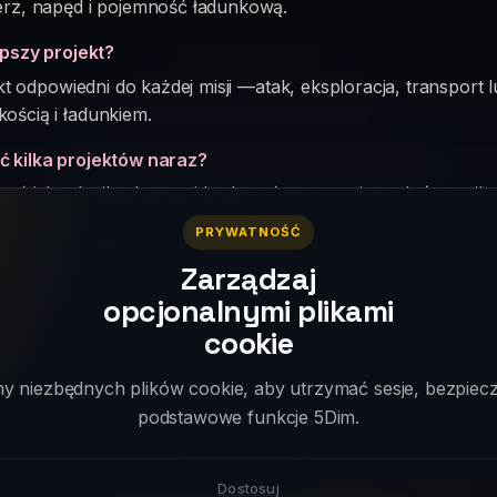
erz, napęd i pojemność ładunkową.
epszy projekt?
jekt odpowiedni do każdej misji —atak, eksploracja, transpo
ością i ładunkiem.
 kilka projektów naraz?
ć ich tyle, ile chcesz, i budować w stoczni ten, który najlep
PRYWATNOŚĆ
rawdę wpływa na walkę?
Zarządzaj
 flota z dobrze zaprojektowanymi statkami może pokonać wi
iczna, nie kosmetyczny szczegół.
opcjonalnymi plikami
cookie
 niezbędnych plików cookie, aby utrzymać sesje, bezpiecz
podstawowe funkcje 5Dim.
Ready to build your space empir
Dostosuj