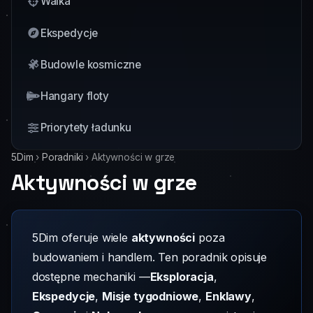
Walka
Ekspedycje
Budowle kosmiczne
Hangary floty
Priorytety ładunku
5Dim
›
Poradniki
›
Aktywności w grze
Aktywności w grze
5Dim oferuje wiele
aktywności
poza
budowaniem i handlem. Ten poradnik opisuje
dostępne mechaniki —
Eksploracja
,
Ekspedycje
,
Misje tygodniowe
,
Enklawy
,