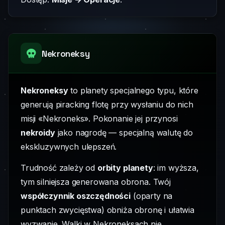
Nekroneksy
Nekroneksy
to planety specjalnego typu, które
generują piracking flotę przy wysłaniu do nich
misji «Nekroneks». Pokonanie jej przynosi
nekroidy
jako nagrodę — specjalną walutę do
ekskluzywnych ulepszeń.
Trudność zależy od
orbity planety
: im wyższa,
tym silniejsza generowana obrona. Twój
współczynnik oszczędności
(oparty na
punktach zwycięstwa) obniża obronę i ułatwia
wyzwanie. Walki w Nekroneksach nie