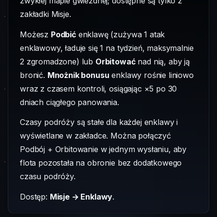
zwykłej mapie gwiezdnej; dostępne są tylko z
zakładki Misje.
Możesz
Podbić
enklawę (zużywa 1 atak
enklawowy, ładuje się 1 na tydzień, maksymalnie
2 zgromadzone) lub
Orbitować
nad nią, aby ją
bronić.
Mnożnik bonusu
enklawy rośnie liniowo
wraz z czasem kontroli, osiągając ×5 po 30
dniach ciągłego panowania.
Czasy podróży są stałe dla każdej enklawy i
wyświetlane w zakładce. Można połączyć
Podbój + Orbitowanie w jednym wysłaniu, aby
flota pozostała na obronie bez dodatkowego
czasu podróży.
Dostęp:
Misje → Enklawy
.