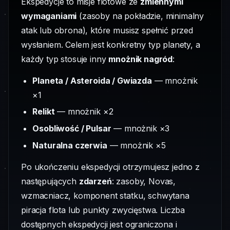
Ekspedycje to misje flotowe ze
zmiennymi
wymaganiami
(zasoby na pokładzie, minimalny
atak lub obrona), które musisz spełnić przed
wysłaniem. Celem jest konkretny typ planety, a
każdy typ stosuje inny
mnożnik nagród
:
Planeta / Asteroida / Gwiazda
— mnożnik
×1
Relikt
— mnożnik ×2
Osobliwość / Pulsar
— mnożnik ×3
Naturalna czerwia
— mnożnik ×5
Po ukończeniu ekspedycji otrzymujesz jedno z
następujących
zdarzeń
: zasoby, Novas,
wzmacniacz, komponent statku, schwytana
piracja flota lub punkty zwycięstwa. Liczba
dostępnych ekspedycji jest ograniczona i