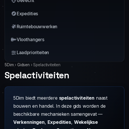
Gevecht
Expedities
Ruimtebouwwerken
Vloothangers
Laadprioriteiten
5Dim
›
Gidsen
›
Spelactiviteiten
Spelactiviteiten
5Dim biedt meerdere
spelactiviteiten
naast
bouwen en handel. In deze gids worden de
beschikbare mechanieken samengevat —
Verkenningen
,
Expedities
,
Wekelijkse