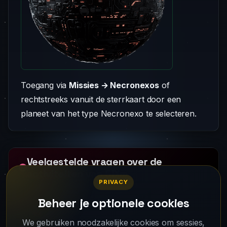
Toegang via
Missies → Necronexos
of
rechtstreeks vanuit de sterrkaart door een
planeet van het type Necronexo te selecteren.
Veelgestelde vragen over de
activiteiten van 5Dim
PRIVACY
Beheer je optionele cookies
Welke activiteiten zijn er naast bouwen en
handelen?
We gebruiken noodzakelijke cookies om sessies,