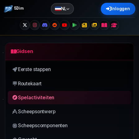
5Dim
NL
Inloggen
Gidsen
Eerste stappen
Routekaart
Spelactiviteiten
Scheepsontwerp
Scheepscomponenten