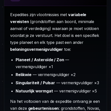
Expedities zijn vlootmissies met
variabele
vereisten
(grondstoffen aan boord, minimale
aanval of verdediging) waaraan je moet voldoen
voordat je ze verstuurt. Het doel is een specifiek
type planeet en elk type past een ander
beloningsvermenigvuldiger
toe:
Planeet / Asteroïde / Zon
—
vermenigvuldiger ×1
Relikwie
— vermenigvuldiger ×2
Singulariteit / Pulsar
— vermenigvuldiger ×3
Natuurlijk wormgat
— vermenigvuldiger ×5
Na het voltooien van de expeditie ontvang je een
van deze
gebeurtenissen
: grondstoffen, Novas,