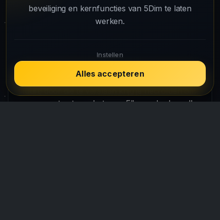
Verkenningen (relikwieën), Expedities, Wekelijkse
beveiliging en kernfuncties van 5Dim te laten
Missies, Enclaves, Operaties en Necronexussen,
werken.
elk met eigen beloningen.
Wat zijn Necronexussen?
Instellen
Speciale planeten die een piratenvloot
Alles accepteren
voortbrengen wanneer je de Necronexus-missie
stuurt; door die te verslaan krijg je necroïden om
componenten te verbeteren. Elke speler kan elke
Necronexus één keer per week voltooien.
Wat levert het verkennen van planeten op?
Je kunt een relikwie met beloning ontdekken: een
scheepscomponent (~60%), een booster (~30%)
of novas (~10%).
Hangen de beloningen af van betalen?
Nee. Ze zijn free-to-play: ze hangen af van je