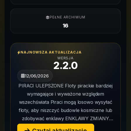
PEŁNE ARCHIWUM
16
NAJNOWSZA AKTUALIZACJA
WERSJA
2.2.0
12/06/2026
PIRACI ULEPSZONE Floty pirackie bardziej
wymagające i wyważone względem
wszechświata Piraci mogą losowo wysyłać
floty, aby niszczyć budowle kosmiczne lub
zdobywać enklawy ENKLAWY ZMIANY
Brak stałej pozycji: znajdują się...
Czytaj aktualizację