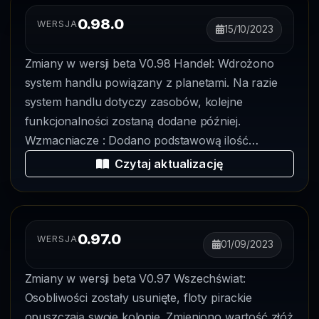
0.98.0
WERSJA
15/10/2023
Zmiany w wersji beta V0.98 Handel: Wdrożono
system handlu powiązany z planetami. Na razie
system handlu dotyczy zasobów, kolejne
funkcjonalności zostaną dodane później.
Wzmacniacze : Dodano podstawową ilość
wzmacniaczy,...
Czytaj aktualizację
0.97.0
WERSJA
01/09/2023
Zmiany w wersji beta V0.97 Wszechświat:
Osobliwości zostały usunięte, floty pirackie
opuszczają swoje kolonie. Zmieniono wartość złóż