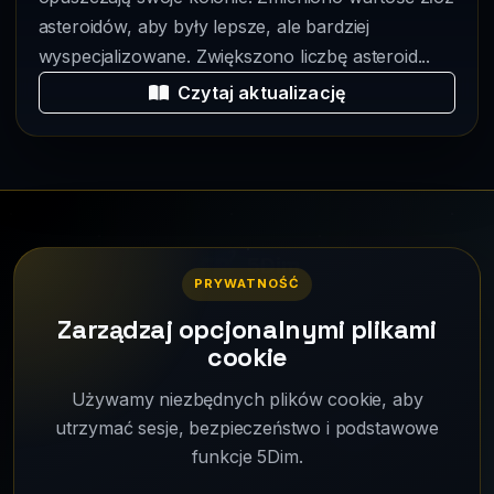
asteroidów, aby były lepsze, ale bardziej
wyspecjalizowane. Zwiększono liczbę asteroid...
Czytaj aktualizację
5Dim
PRYWATNOŚĆ
Strategiczna gra symulacyjna online dla wielu graczy.
Zarządzaj opcjonalnymi plikami
© 2026 - Wszelkie prawa zastrzeżone.
cookie
Używamy niezbędnych plików cookie, aby
Wiki
Poradniki
Dlaczego 5Dim?
utrzymać sesje, bezpieczeństwo i podstawowe
Changelog
Galeria zdjęć
Wsparcie
funkcje 5Dim.
Prywatność