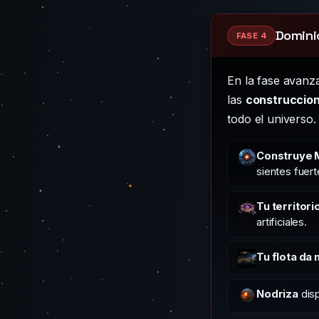
Domini
FASE 4
En la fase avanza
las
construccion
todo el universo.
Construye M
sientes fuert
Tu territori
artificiales.
Tu flota da
Nodriza
disp