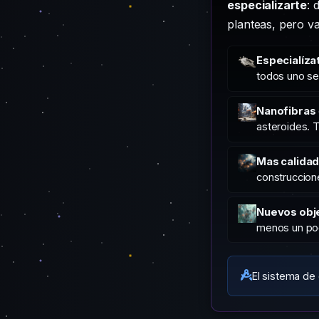
especializarte
: 
planteas, pero v
Especialíza
todos uno ser
Nanofibras
asteroides. 
Mas calidad
construccione
Nuevos obj
menos un poc
El sistema de