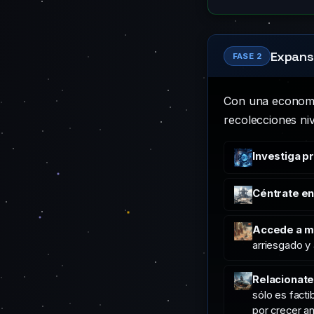
Expansi
FASE 2
Con una economí
recolecciones niv
Investiga p
Céntrate en
Accede a m
arriesgado y
Relacionat
sólo es fact
por crecer an