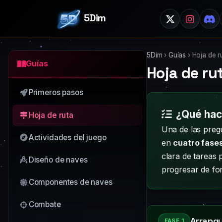
5Dim
5Dim
›
Guías
›
Hoja de r
Guías
Hoja de ru
Primeros pasos
¿Qué hac
Hoja de ruta
Una de las preg
Actividades del juego
en
cuatro fases
clara de tareas 
Diseño de naves
progresar de for
Componentes de naves
Combate
Arranqu
FASE 1