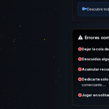
Descubre tod
Errores co
Dejar la cola d
Descuidas algu
Acumular recu
Dedicarte sólo 
comerciante....
Jugar en solitar