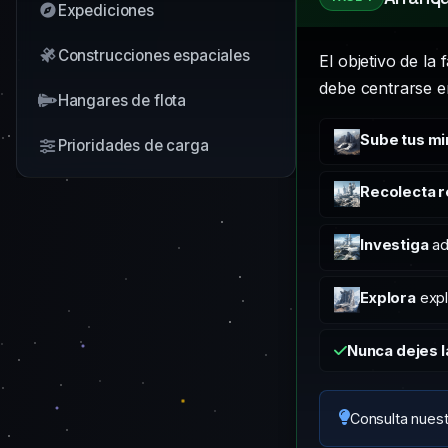
Expediciones
Construcciones espaciales
El objetivo de la 
debe centrarse e
Hangares de flota
Sube tus mi
Prioridades de carga
Recolecta 
Investiga
ad
Explora
expl
Nunca dejes l
Consulta nues