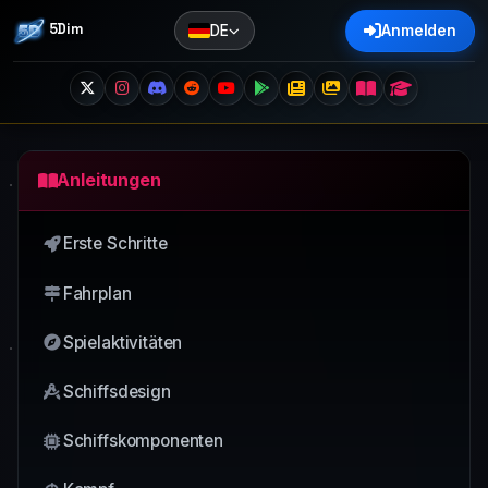
5Dim
DE
Anmelden
Anleitungen
Erste Schritte
Fahrplan
Spielaktivitäten
Schiffsdesign
Schiffskomponenten