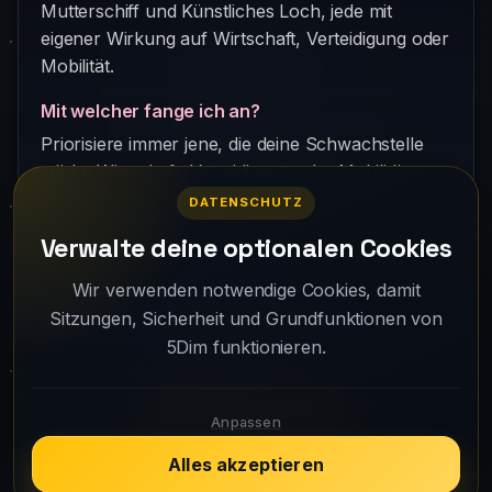
Mutterschiff und Künstliches Loch, jede mit
eigener Wirkung auf Wirtschaft, Verteidigung oder
Mobilität.
Mit welcher fange ich an?
Priorisiere immer jene, die deine Schwachstelle
stärkt: Wirtschaft, Verteidigung oder Mobilität.
DATENSCHUTZ
Verwalte deine optionalen Cookies
Wir verwenden notwendige Cookies, damit
Your fleet is waiting. Create your account
Sitzungen, Sicherheit und Grundfunktionen von
5Dim funktionieren.
and take off.
Play for free
Anpassen
Alles akzeptieren