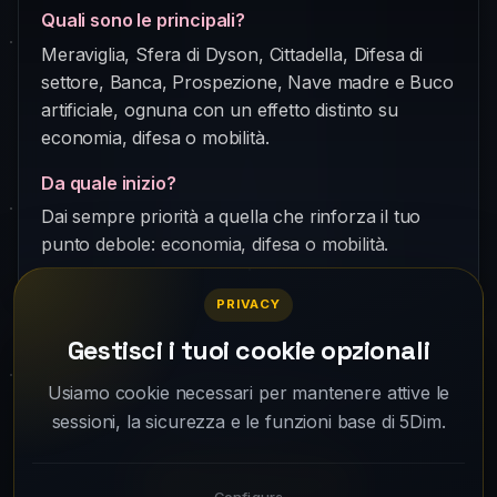
Quali sono le principali?
Meraviglia, Sfera di Dyson, Cittadella, Difesa di
settore, Banca, Prospezione, Nave madre e Buco
artificiale, ognuna con un effetto distinto su
economia, difesa o mobilità.
Da quale inizio?
Dai sempre priorità a quella che rinforza il tuo
punto debole: economia, difesa o mobilità.
PRIVACY
Gestisci i tuoi cookie opzionali
Your fleet is waiting. Create your account
Usiamo cookie necessari per mantenere attive le
sessioni, la sicurezza e le funzioni base di 5Dim.
and take off.
Play for free
Configura