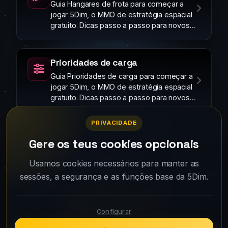
Guia Hangares de frota para começar a
jogar 5Dim, o MMO de estratégia espacial
gratuito. Dicas passo a passo para novos
jogadores.
Prioridades de carga
Guia Prioridades de carga para começar a
jogar 5Dim, o MMO de estratégia espacial
gratuito. Dicas passo a passo para novos
jogadores.
PRIVACIDADE
Gere os teus cookies opcionais
Your fleet is waiting. Create your account
Usamos cookies necessários para manter as
sessões, a segurança e as funções base da 5Dim.
and take off.
Play for free
Configurar