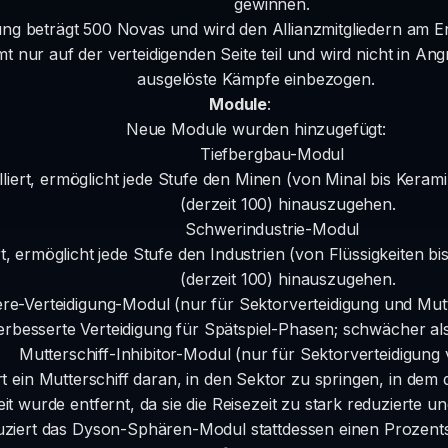
gewinnen.
ng beträgt 500 Novas und wird den Allianzmitgliedern am 
t nur auf der verteidigenden Seite teil und wird nicht in An
ausgelöste Kämpfe einbezogen.
Module
:
Neue Module wurden hinzugefügt:
Tiefbergbau-Modul
lliert, ermöglicht jede Stufe den Minen (von Minal bis Kerami
(derzeit 100) hinauszugehen.
Schwerindustrie-Modul
rt, ermöglicht jede Stufe den Industrien (von Flüssigkeiten bi
(derzeit 100) hinauszugehen.
e-Verteidigung-Modul (nur für Sektorverteidigung und Mutt
erbesserte Verteidigung für Spätspiel-Phasen; schwächer als
Mutterschiff-Inhibitor-Modul (nur für Sektorverteidigung
t ein Mutterschiff daran, in den Sektor zu springen, in dem di
eit wurde entfernt, da sie die Reisezeit zu stark reduzierte u
duziert das Dyson-Sphären-Modul stattdessen einen Prozentsa