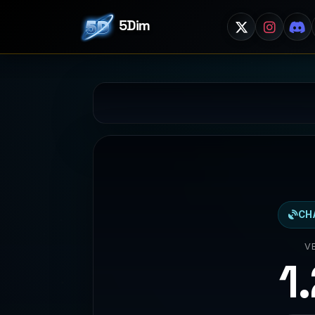
5Dim
CH
V
1