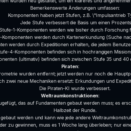
ten wurden neu gestaltet, um ein klareres und angenehmer
Bemerkenswerte Änderungen umfassen:
Komponenten haben jetzt Stufen, z.B. \"Impulsantrieb T
Jede Stufe verbessert die Basis um einen Prozents
Stufe-1-Komponenten werden wie bisher durch Forschung fr
2-Komponenten werden durch Kartenerkundung (Suche nach 
n werden durch Expeditionen erhalten, die jedem Benutzer
tufe-4-Komponenten befinden sich in hochrangigen Missions
nenten (ultimativ) befinden sich zwischen Stufe 35 und 40
Piraten
:
rometrie wurden entfernt; jetzt werden nur noch die Hauptpl
rch zwei neue Mechaniken ersetzt: Erkundungen und Expediti
Die Piraten-KI wurde verbessert.
Weltraumkonstruktionen
:
gefügt, das auf Fundamenten gebaut werden muss; es ersche
Halbzeit der Runde.
gebaut werden und kann wie jede andere Weltraumkonstruk
er zu gewinnen, muss es 1 Woche lang überleben; nur eine