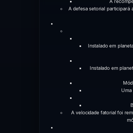
A recompen
A defesa setorial participa
Instalado em planeta
Instalado em planet
Módu
Uma d
B
A velocidade fatorial foi r
mó