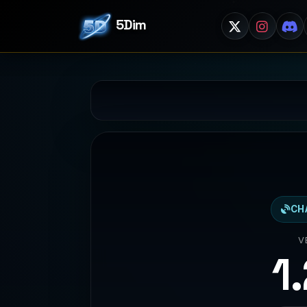
5Dim
CH
V
1