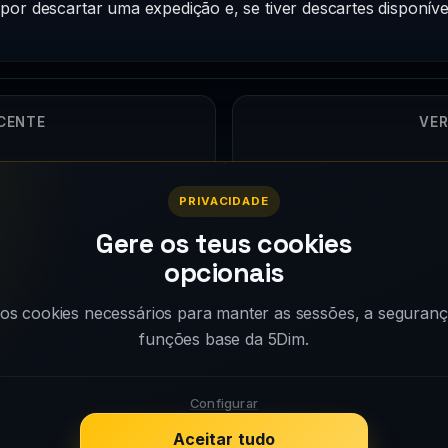
por descartar uma expedição e, se tiver descartes disponív
ECENTE
VER
5
PRIVACIDADE
Gere os teus cookies
opcionais
s cookies necessários para manter as sessões, a seguranç
funções base da 5Dim.
Wiki
Guias
Por que 5Dim?
Configurar
Changelog
Galeria de imagens
.
Aceitar tudo