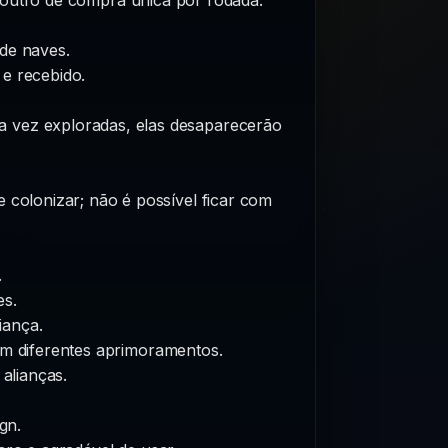
de naves.
e recebido.
ma vez exploradas, elas desaparecerão
e colonizar; não é possível ficar com
.
es.
iança.
em diferentes aprimoramentos.
alianças.
gn.