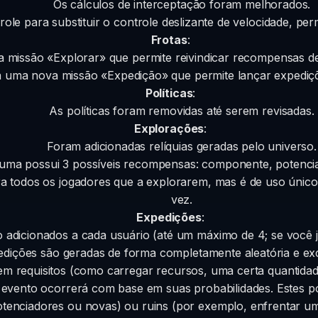
Os cálculos de interceptação foram melhorados.
le para substituir o controle deslizante de velocidade, perm
Frotas
:
a missão «Explorar» que permite reivindicar recompensas de
a uma nova missão «Expedição» que permite lançar expediçõ
Políticas
:
As políticas foram removidas até serem revisadas.
Explorações
:
Foram adicionadas relíquias geradas pelo universo.
uma possui 3 possíveis recompensas: componente, potenci
 todos os jogadores que a explorarem, mas é de uso únic
vez.
Expedições
:
o adicionados a cada usuário (até um máximo de 4; se você já
dições são geradas de forma completamente aleatória e exc
m requisitos (como carregar recursos, uma certa quantidade
evento ocorrerá com base em suas probabilidades. Estes 
enciadores ou novas) ou ruins (por exemplo, enfrentar uma