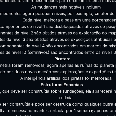
nentes foram redesenhados para criar um sistema mais cla
As mudanças mais notáveis incluem:
mponentes agora possuem níveis, por exemplo, «motor de i
Cada nível melhora a base em uma porcentage
componentes de nível 1 são desbloqueados através de pesq
entes de nível 2 são obtidos através da exploração do mapa
s de nível 3 são obtidos através de expedições atribuídas 
omponentes de nível 4 são encontrados em marcos de missõ
 de nível 10 (definitivos) são encontrados entre os níveis 
Piratas
:
ometria foram removidas; agora apenas as ruínas do planeta 
uído por duas novas mecânicas: explorações e expedições (ex
A inteligência artificial dos piratas foi melhorada.
Estruturas Espaciais
:
a, que deve ser construída sobre fundações; ela aparecerá 
rodada.
 ser construída e pode ser destruída como qualquer outra e
lha, é necessário mantê-la intacta por 1 semana; apenas um