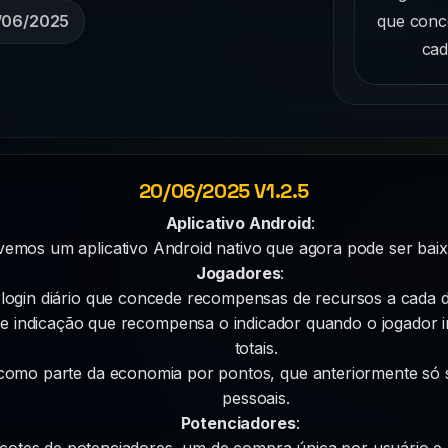
que conc
/06/2025
cad
20/06/2025 V1.2.5
Aplicativo Android
:
emos um aplicativo Android nativo que agora pode ser baix
Jogadores
:
 login diário que concede recompensas de recursos a cada d
de indicação que recompensa o indicador quando o jogador i
totais.
como parte da economia por pontos, que anteriormente só s
pessoais.
Potenciadores
:
cotes de potenciadores, um de compra única por usuário e