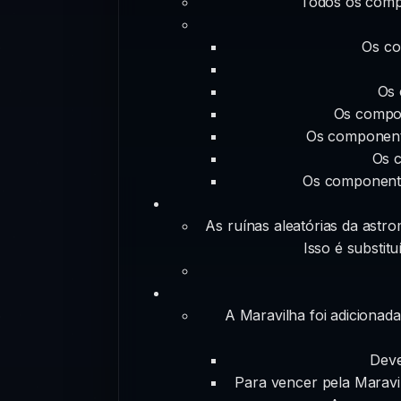
Todos os compo
Os co
Os 
Os compon
Os componente
Os c
Os componentes
As ruínas aleatórias da astr
Isso é substit
A Maravilha foi adicionad
Deve
Para vencer pela Maravi