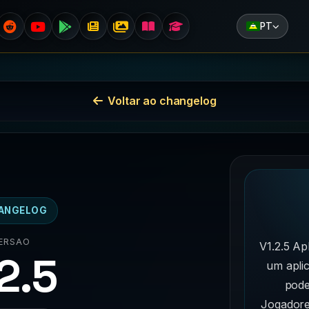
PT
Voltar ao changelog
ANGELOG
ERSAO
V1.2.5 Ap
.2.5
um aplic
pode
Jogadores