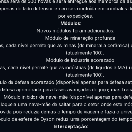
sa será de 500 novas e será entregue aos membros da alia
rá apenas do lado defensor e não será incluída em combate
por expedições.
Módulos
:
Novos módulos foram adicionados:
Módulo de mineração profunda
s, cada nível permite que as minas (de mineral a cerâmica) u
(atualmente 100).
Módulo de indústria acorazado
as, cada nível permite que as indústrias (de líquidos a MA) u
(atualmente 100).
lo de defesa acorazado (disponível apenas para defesa set
efesa aprimorada para fases avançadas do jogo; mais fraca 
Módulo inibidor de nave-mãe (disponível apenas para defes
loqueia uma nave-mãe de saltar para o setor onde este módu
emovida pois reduzia demais o tempo de viagem e fazia o uni
dulo da esfera de Dyson reduz uma porcentagem do tempo
Interceptação
: