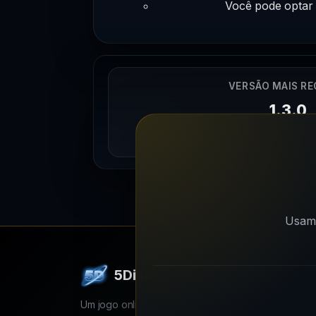
Você pode optar 
VERSÃO MAIS R
1.3.0
09/09/202
Usamo
5Dim
Um jogo online de simulação estratégica multiplayer