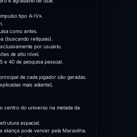
ro e agradável de usar.
mpulso tipo A-IV».
m.
uisa como antes.
 (buscando relíquias).
exclusivamente por usuário.
es de alto nível.
35 e 40 de pesquisa pessoal.
principal de cada jogador são geradas.
plicadas mais adiante).
no centro do universo na metade da
strutura espacial.
a aliança pode vencer pela Maravilha.