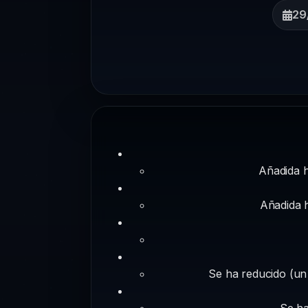
29
Añadida h
Añadida h
Se ha reducido (un
Se ha