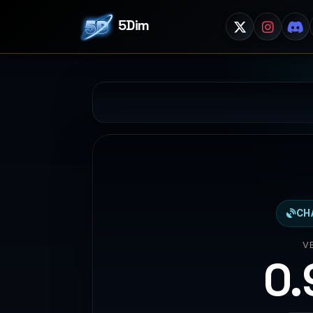
5Dim
CH
V
0.