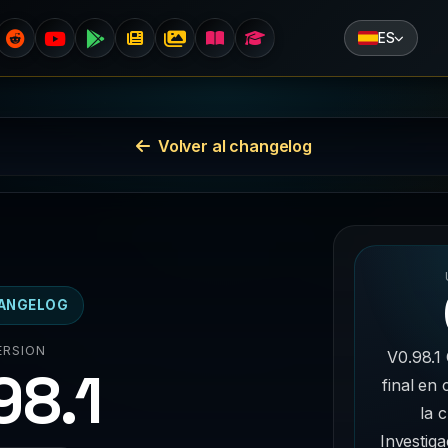
ES
Volver al changelog
ANGELOG
ERSION
V0.98.1
98.1
final en
la c
Investiga