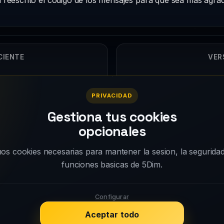
CIENTE
VER
PRIVACIDAD
Gestiona tus cookies
opcionales
s cookies necesarias para mantener la sesion, la seguridad
funciones basicas de 5Dim.
Wiki
Guías
¿Por qué 5Dim?
Configurar
Changelog
Galeria de imagenes
or.
Aceptar todo
Soporte
Privacidad