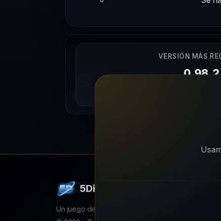
VERSIÓN MÁS RE
0.98.2
12/11/2023
Usamo
5Dim
Un juego de simulación estratégica online multijugad