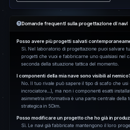
Domande frequenti sulla progettazione di navi
Posso avere più progetti salvati contemporaneam
Sì. Nel laboratorio di progettazione puoi salvare tut
progetti che vuoi e fabbricarne uno qualsiasi nel c
seconda della situazione tattica del momento.
I componenti della mia nave sono visibili al nemico
No. Il tuo rivale può sapere il tipo di scafo che usi
incrociatore...), ma non i componenti esatti installa
asimmetria informativa è una parte centrale della 
strategica in 5Dim.
Posso modificare un progetto che ho già in produ
Sì. Le navi già fabbricate mantengono il loro proge