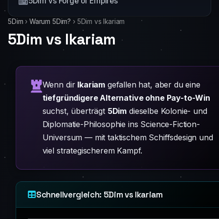
5Dim vs Forge of Empires
5Dim
›
Warum 5Dim?
›
5Dim vs Ikariam
5Dim vs Ikariam
Wenn dir
Ikariam
gefallen hat, aber du eine
tiefgründigere Alternative ohne Pay-to-Win
suchst, überträgt
5Dim
dieselbe Kolonie- und
Diplomatie-Philosophie ins Science-Fiction-
Universum — mit taktischem Schiffsdesign und
viel strategischerem Kampf.
Schnellvergleich: 5Dim vs Ikariam