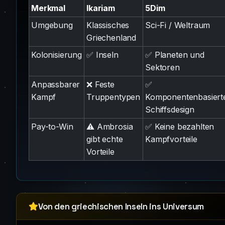
Merkmal
Ikariam
5Dim
Umgebung
Klassisches
Sci-Fi / Weltraum
Griechenland
Kolonisierung
✅ Inseln
✅ Planeten und
Sektoren
Anpassbarer
❌ Feste
✅
Kampf
Truppentypen
Komponentenbasiert
Schiffsdesign
Pay-to-Win
⚠️ Ambrosia
✅ Keine bezahlten
gibt echte
Kampfvorteile
Vorteile
Von den griechischen Inseln ins Universum