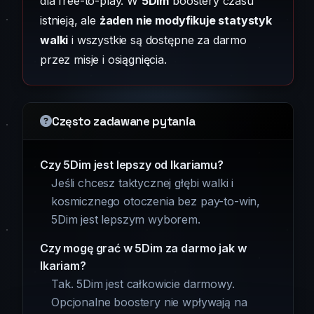
dla free-to-play. W
5Dim
boostery czasu
istnieją, ale
żaden nie modyfikuje statystyk
walki
i wszystkie są dostępne za darmo
przez misje i osiągnięcia.
Często zadawane pytania
Czy 5Dim jest lepszy od Ikariamu?
Jeśli chcesz taktycznej głębi walki i
kosmicznego otoczenia bez pay-to-win,
5Dim jest lepszym wyborem.
Czy mogę grać w 5Dim za darmo jak w
Ikariam?
Tak. 5Dim jest całkowicie darmowy.
Opcjonalne boostery nie wpływają na