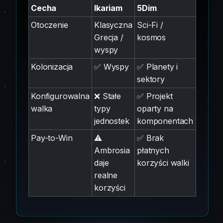
Cecha
Ikariam
5Dim
Otoczenie
Klasyczna
Sci-Fi /
Grecja /
kosmos
wyspy
Kolonizacja
✅ Wyspy
✅ Planety i
sektory
Konfigurowalna
❌ Stałe
✅ Projekt
walka
typy
oparty na
jednostek
komponentach
Pay-to-Win
⚠️
✅ Brak
Ambrosia
płatnych
daje
korzyści walki
realne
korzyści