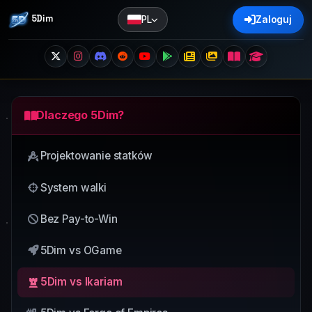
5Dim
PL
Zaloguj
Dlaczego 5Dim?
Projektowanie statków
System walki
Bez Pay-to-Win
5Dim vs OGame
5Dim vs Ikariam