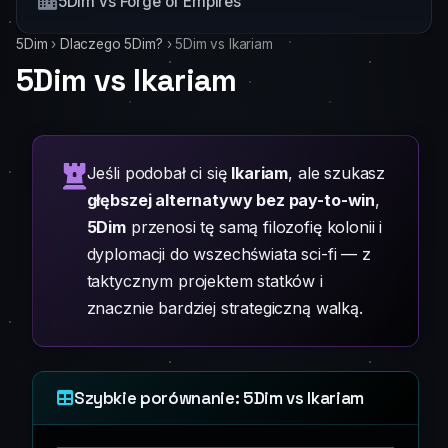
5Dim vs Forge of Empires
5Dim
›
Dlaczego 5Dim?
›
5Dim vs Ikariam
5Dim vs Ikariam
Jeśli podobał ci się
Ikariam
, ale szukasz
głębszej alternatywy bez pay-to-win
,
5Dim
przenosi tę samą filozofię kolonii i
dyplomacji do wszechświata sci-fi — z
taktycznym projektem statków i
znacznie bardziej strategiczną walką.
Szybkie porównanie: 5Dim vs Ikariam