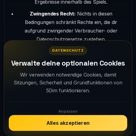
Ergebnisse innerhalb des Spiels.
Zwingendes Recht:
Nichts in diesen
Bedingungen schränkt Rechte ein, die dir
aufgrund zwingender Verbraucher- oder
Datenschutzgesetze zustehen.
Hinweis auf wesentliche Änderungen:
Wenn
DATENSCHUTZ
eine Änderung wichtig ist, informieren wir
Verwalte deine optionalen Cookies
darüber über die Website, das Spiel, die App
Wir verwenden notwendige Cookies, damit
oder andere angemessene offizielle Kanäle.
Sitzungen, Sicherheit und Grundfunktionen von
Kontakt:
Bei Fragen zu diesen Bedingungen
5Dim funktionieren.
oder zu deinem Konto nutze bitte die offiziellen
Supportkanäle in 5Dim oder gegebenenfalls
Anpassen
den Google-Play-Eintrag.
Alles akzeptieren