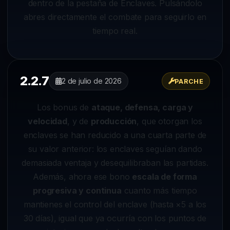
dentro de la pestaña de Enclaves. Pulsándolo
abres directamente el combate para seguirlo en
tiempo real.
2.2.7
2 de julio de 2026
PARCHE
Los bonus de
ataque, defensa, carga y
velocidad
, y de
producción
, que otorgan los
enclaves se han reducido a una cuarta parte de
su valor anterior: los enclaves seguían dando
demasiada ventaja y desequilibraban las partidas.
Además, ahora ese bono
escala de forma
progresiva y continua
cuanto más tiempo
mantienes el control del enclave (hasta ×5 a los
30 días), igual que ya ocurría con los puntos de