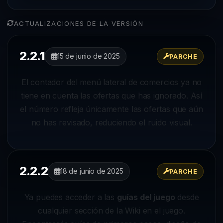
ACTUALIZACIONES DE LA VERSIÓN
2.2.1
15 de junio de 2025
PARCHE
El contador del menú lateral de comercios ya no
tiene en cuenta las ofertas que has ignorado. Así
el número refleja únicamente las ofertas que aún
no has revisado, reduciendo el ruido visual.
2.2.2
18 de junio de 2025
PARCHE
Ya puedes acceder a las
guías del juego
desde
cualquier sección de la Wiki en el juego.