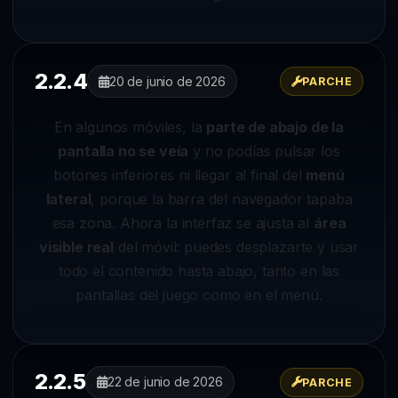
2.2.4
20 de junio de 2026
PARCHE
En algunos móviles, la
parte de abajo de la
pantalla no se veía
y no podías pulsar los
botones inferiores ni llegar al final del
menú
lateral
, porque la barra del navegador tapaba
esa zona. Ahora la interfaz se ajusta al
área
visible real
del móvil: puedes desplazarte y usar
todo el contenido hasta abajo, tanto en las
pantallas del juego como en el menú.
2.2.5
22 de junio de 2026
PARCHE