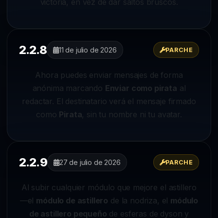
victoria, en vez de dar saltos bruscos.
2.2.8
11 de julio de 2026
PARCHE
Ahora puedes enviar mensajes de forma
anónima marcando
Enviar como pirata
al
redactar. El destinatario verá el mensaje firmado
como
Pirata
, sin tu nombre ni tu avatar.
2.2.9
27 de julio de 2026
PARCHE
Al subir cualquier módulo que mejore el astillero
—el
módulo de astillero
de la nodriza, el
módulo
de astillero pequeño
de esferas de dyson y