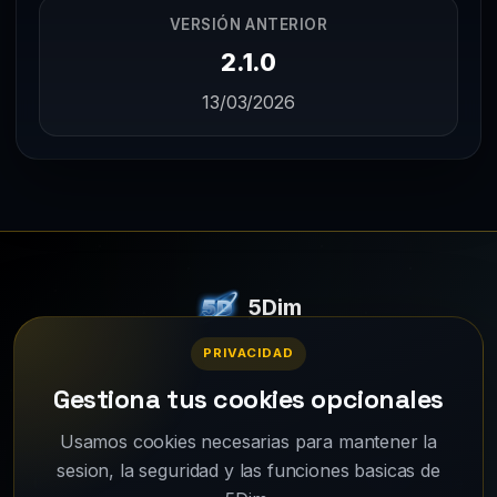
VERSIÓN ANTERIOR
2.1.0
13/03/2026
5Dim
Un juego de simulación estratégica online multijugador.
PRIVACIDAD
© 2026 - Todos los derechos reservados.
Gestiona tus cookies opcionales
Usamos cookies necesarias para mantener la
Wiki
Guías
¿Por qué 5Dim?
sesion, la seguridad y las funciones basicas de
Changelog
Galeria de imagenes
Soporte