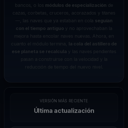
bancos, o los
módulos de especialización
de
cazas, corbetas, cruceros, acorazados y titanes
—, las naves que ya estaban en cola
seguían
con el tiempo antiguo
y no aprovechaban la
mejora hasta encolar naves nuevas. Ahora, en
cuanto el módulo termina,
la cola del astillero de
ese planeta se recalcula
y las naves pendientes
pasan a construirse con la velocidad y la
reducción de tiempo del nuevo nivel.
VERSIÓN MÁS RECIENTE
Última actualización