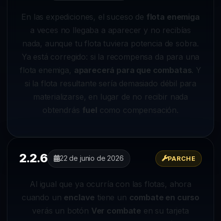
En las expediciones, el suceso de
flota enemiga
a veces no llegaba a aparecer y no recibías
nada, aunque tu flota tuviera potencia de sobra.
Ya está corregido: si la recompensa da para una
flota enemiga,
aparecerá para que combatas
. Y
si la flota resultante sería demasiado débil para
materializarse, en lugar de no recibir nada
obtendrás
fuel
como compensación.
2.2.6
22 de junio de 2026
PARCHE
Al igual que ya ocurría con las flotas, ahora
cuando un
enclave
tiene un
combate en curso
verás un botón
Ver combate
en su tarjeta