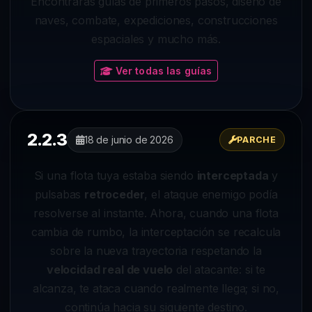
Encontrarás guías de primeros pasos, diseño de
naves, combate, expediciones, construcciones
espaciales y mucho más.
Ver todas las guías
2.2.3
18 de junio de 2026
PARCHE
Si una flota tuya estaba siendo
interceptada
y
pulsabas
retroceder
, el ataque enemigo podía
resolverse al instante. Ahora, cuando una flota
cambia de rumbo, la interceptación se recalcula
sobre la nueva trayectoria respetando la
velocidad real de vuelo
del atacante: si te
alcanza, te ataca cuando realmente llega; si no,
continúa hacia su siguiente destino.