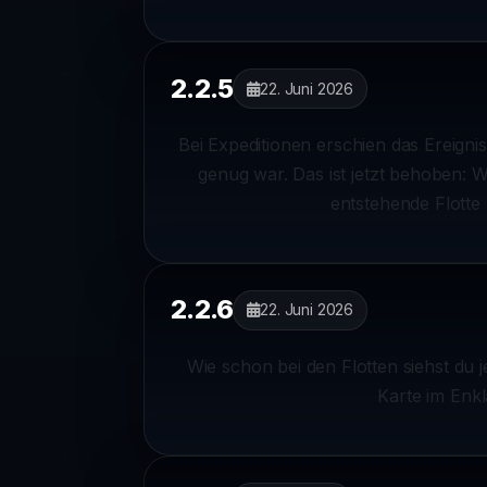
2.2.5
22. Juni 2026
Bei Expeditionen erschien das Ereigni
genug war. Das ist jetzt behoben: W
entstehende Flotte
2.2.6
22. Juni 2026
Wie schon bei den Flotten siehst du 
Karte im Enkl