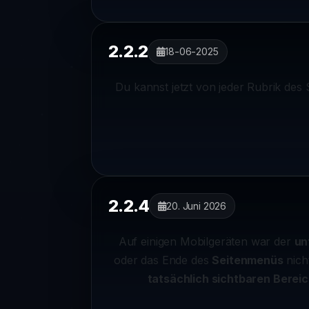
2.2.2
18-06-2025
Du kannst jetzt von jeder Rubrik des 
2.2.4
20. Juni 2026
Auf einigen Mobilgeräten war der
un
oder das Ende des
Seitenmenüs
nicht
tatsächlich sichtbaren Berei