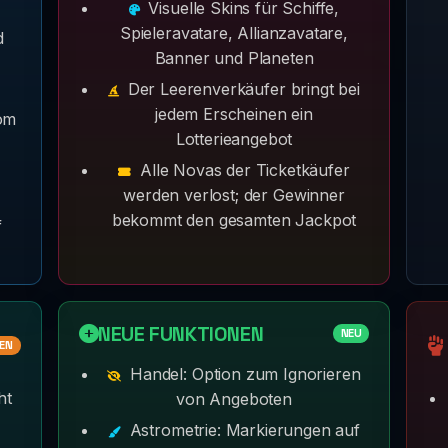
Visuelle Skins für Schiffe,
Spieleravatare, Allianzavatare,
d
Banner und Planeten
Der Leerenverkäufer bringt bei
jedem Erscheinen ein
om
Lotterieangebot
Alle Novas der Ticketkäufer
werden verlost; der Gewinner
bekommt den gesamten Jackpot
f
NEUE FUNKTIONEN
NEU
EN
Handel: Option zum Ignorieren
ht
von Angeboten
Astrometrie: Markierungen auf