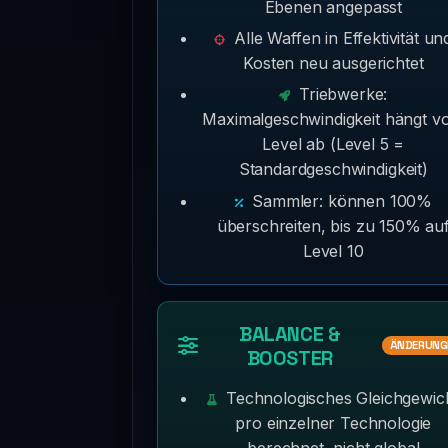
Ebenen angepasst
Alle Waffen in Effektivität un
Kosten neu ausgerichtet
Triebwerke:
Maximalgeschwindigkeit hängt v
Level ab (Level 5 =
Standardgeschwindigkeit)
Sammler: können 100%
überschreiten, bis zu 150% au
Level 10
BALANCE &
ÄNDERUNG
BOOSTER
Technologisches Gleichgewic
pro einzelner Technologie
berechnet, nicht global