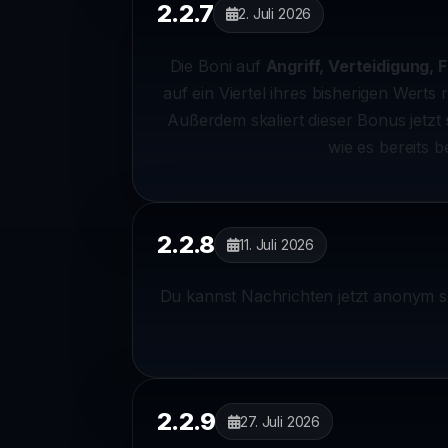
2.2.7
2. Juli 2026
Die Boni auf
Angriff, Verteidigung,
auf ein Viertel ihres bisherigen Werts
Außerdem skaliert dieser Bonus jetzt
wie es bereits 
2.2.8
11. Juli 2026
Du kannst Nachrichten jetzt anonym 
2.2.9
27. Juli 2026