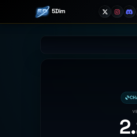
5Dim
CH
V
2