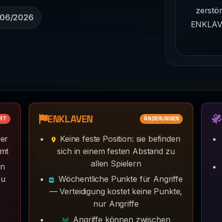
zerstö
/06/2026
ENKLAV
ENKLAVEN
RT
ÄNDERUNGEN
er
Keine feste Position: sie befinden
mmt
sich in einem festen Abstand zu
allen Spielern
en
zu
Wöchentliche Punkte für Angriffe
— Verteidigung kostet keine Punkte,
nur Angriffe
Angriffe können zwischen