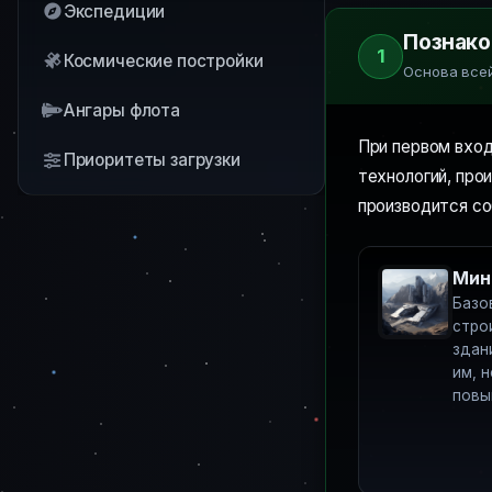
Экспедиции
Познако
1
Космические постройки
Основа все
Ангары флота
При первом вхо
Приоритеты загрузки
технологий, про
производится со
Мин
Базо
стро
здан
им, н
повы