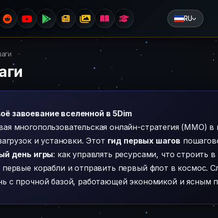
RU
шаги
аги
оё завоевание вселенной в 5Dim
ая многопользовательская онлайн-стратегия (MMO) в 
 загрузок и установки. Этот
гид первых шагов
пошагово
ый день игры
: как управлять ресурсами, что строить 
 первые корабли и отправить первый флот в космос. 
ь с прочной базой, работающей экономикой и ясным по