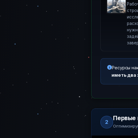
Рабо
стро
иссл
расх
нужн
заде
заве
Ресурсы нак
иметь два 
Первые 
2
Оптимизируй