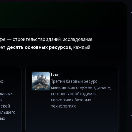
игре — строительство зданий, исследование
ует
десять основных ресурсов
, каждый
Газ
ех
Третий базовый ресурс,
меньше всего нужен зданиям,
главная
но очень необходим в
ля
нескольких базовых
еской
технологиях
ольшего
ных