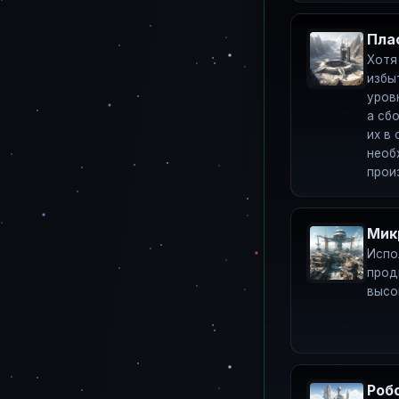
Пла
Хотя
избы
уров
а сб
их в
необ
прои
Мик
Испо
прод
высо
Роб