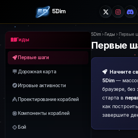
5Dim
5Dim
›
Гиды
›
Первые 
Гиды
Первые ш
Первые шаги
Дорожная карта
Начните св
5Dim
— массов
Игровые активности
браузере, без
старта в
перв
Проектирование кораблей
как построить
Компоненты кораблей
завершите ден
Бой