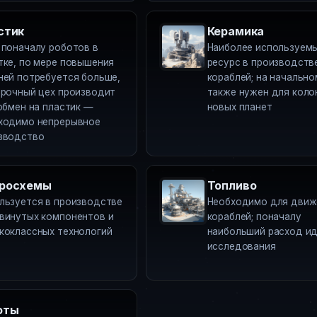
стик
Керамика
 поначалу роботов в
Наиболее используем
тке, по мере повышения
ресурс в производств
ней потребуется больше,
кораблей; на начально
орочный цех производит
также нужен для коло
 обмен на пластик —
новых планет
ходимо непрерывное
зводство
росхемы
Топливо
льзуется в производстве
Необходимо для движ
винутых компонентов и
кораблей; поначалу
коклассных технологий
наибольший расход ид
исследования
оты