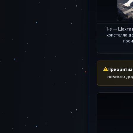
1-е — Шахта 
кристалла до
прои
Приоритизи
немного до