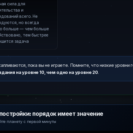
чая сила для
ительства и
едований всего. Не
одуются, но всегда
о больше — чем больше
йствовано, тем быстрее
ршится задача
апливаются, пока вы не играете. Помните, что низкие уровни
здания на уровне 10, чем одно на уровне 20
.
постройки: порядок имеет значение
те планету с первой минуты