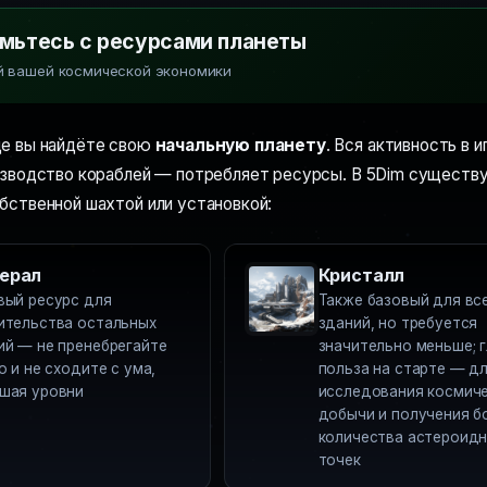
мьтесь с ресурсами планеты
й вашей космической экономики
де вы найдёте свою
начальную планету
. Вся активность в 
изводство кораблей — потребляет ресурсы. В 5Dim существ
бственной шахтой или установкой:
ерал
Кристалл
вый ресурс для
Также базовый для вс
ительства остальных
зданий, но требуется
ий — не пренебрегайте
значительно меньше; 
о и не сходите с ума,
польза на старте — д
шая уровни
исследования космич
добычи и получения б
количества астероид
точек