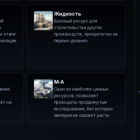
Жидкость
ый
Базовый ресурс для
е
строительства других
м этапе
производств, приоритетен на
низации
первых уровнях
M-A
ения
Один из наиболее ценных
ресурсов: позволяет
ёт на
проводить продвинутые
исследования, без которых
империя не сможет расти