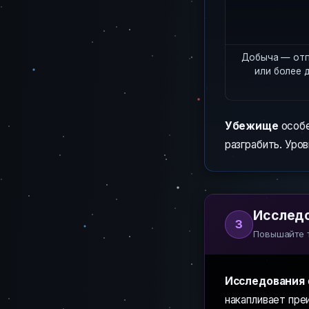
Добыча — отп
или более 
Убежище
особе
разграбить. Уров
Исследо
3
Повышайте 
Исследования
накапливает пре