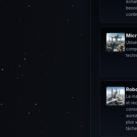
échan
besoi
conti
Mic
Utilis
compo
techn
Rob
La ma
et rec
cons
aurez
plus 
tâche,