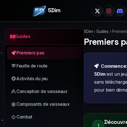
5Dim
5Dim
›
Guides
›
Premier
Guides
Premiers p
Premiers pas
Feuille de route
Commencez 
5Dim
est un jeu
Activités du jeu
sans télécharge
pour bien déma
Conception de vaisseaux
Composants de vaisseaux
Combat
Découvre
1