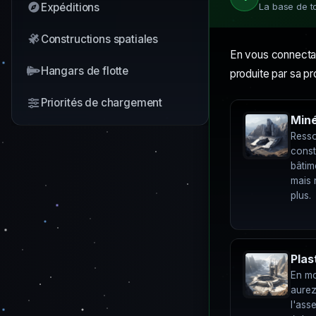
Expéditions
La base de t
Constructions spatiales
En vous connectan
Hangars de flotte
produite par sa pro
Priorités de chargement
Miné
Resso
const
bâtim
mais 
plus.
Plas
En mo
aurez
l'ass