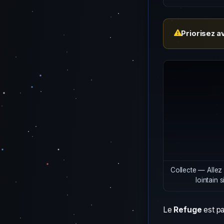
Priorisez a
Collecte — Allez
lointain
Le
Refuge
est pa