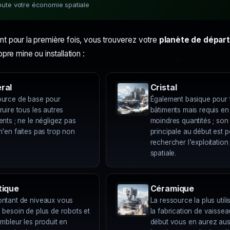
oute votre économie spatiale
t pour la première fois, vous trouverez votre
planète de départ
pre mine ou installation :
ral
Cristal
urce de base pour
Également basique pour 
ruire tous les autres
bâtiments mais requis en
ents ; ne le négligez pas
moindres quantités ; son u
n'en faites pas trop non
principale au début est 
rechercher l'exploitation
spatiale.
tique
Céramique
ntant de niveaux vous
La ressource la plus util
 besoin de plus de robots et
la fabrication de vaissea
embleur les produit en
début vous en aurez aus