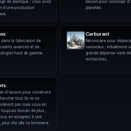
ge de plastique ; vous avez
besoin pour coloniser d'
n d'une production
planètes.
nue.
ros
Carburant
é dans la fabrication de
Nécessaire pour déplace
sants avancés et de
vaisseaux ; initialement s
ologies haut de gamme.
grande dépense vient de
recherches.
ots
in-d'œuvre pour construire
hercher tout. Ils ne se
omment pas mais vous en
 toujours besoin de plus ;
vous en assignez à une
 plus vite elle se terminera.