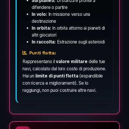
Sui pianeti:
Di stanza e pronte a
difendere o partire
In volo:
In missione verso una
destinazione
In orbita:
In orbita attorno ai pianeti di
altri giocatori
In raccolta:
Estrazione sugli asteroidi
Punti flotta:
Rappresentano il
valore militare
delle tue
navi, calcolato dal loro costo di produzione.
Hai un
limite di punti flotta
(espandibile
con ricerca e miglioramenti). Se lo
raggiungi, non puoi costruire altre navi.