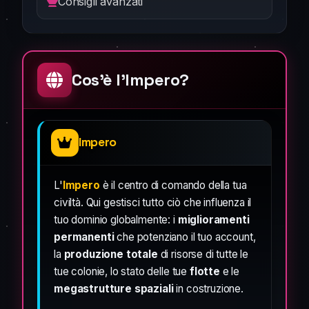
Consigli avanzati
Cos'è l'Impero?
Impero
L'
Impero
è il centro di comando della tua
civiltà. Qui gestisci tutto ciò che influenza il
tuo dominio globalmente: i
miglioramenti
permanenti
che potenziano il tuo account,
la
produzione totale
di risorse di tutte le
tue colonie, lo stato delle tue
flotte
e le
megastrutture spaziali
in costruzione.