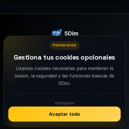
5Dim
Un juego de simulación estratégica online multijugador.
PRIVACIDAD
© 2026 - Todos los derechos reservados.
Gestiona tus cookies opcionales
Usamos cookies necesarias para mantener la
Wiki
Guías
¿Por qué 5Dim?
sesion, la seguridad y las funciones basicas de
Changelog
Galeria de imagenes
Soporte
5Dim.
Privacidad
Configurar
Aceptar todo