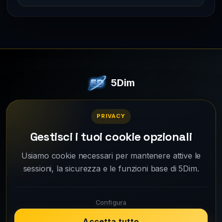
5Dim
Un gioco di simulazione strategica multiplayer online.
© 2026 - Tutti i diritti riservati.
PRIVACY
Gestisci i tuoi cookie opzionali
Wiki
Guide
Perché 5Dim?
Usiamo cookie necessari per mantenere attive le
Changelog
Galleria immagini
Supporto
sessioni, la sicurezza e le funzioni base di 5Dim.
Privacy
Configura
Accetta tutto