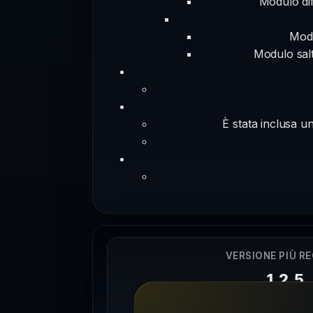
Modulo dif
Modu
Modulo salt
È stata inclusa u
VERSIONE PIÙ R
1.2.5
20/06/202