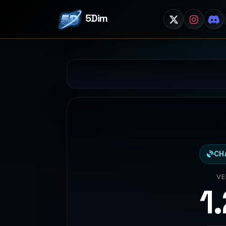
5Dim
CH
VE
1