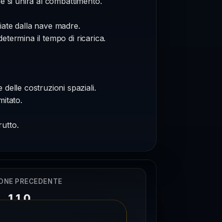
he si unirà al combattimento.
nciate dalla nave madre.
etermina il tempo di ricarica.
delle costruzioni spaziali.
mitato.
rutto.
ONE PRECEDENTE
1.1.0
31/01/2025