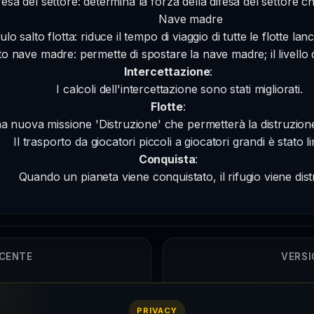
esa del settore: determina la forza della difesa del settore c
Nave madre
lo salto flotta: riduce il tempo di viaggio di tutte le flotte la
o nave madre: permette di spostare la nave madre; il livello d
Intercettazione
:
I calcoli dell'intercettazione sono stati migliorati.
Flotte
:
na nuova missione 'Distruzione' che permetterà la distruzione 
Il trasporto da giocatori piccoli a giocatori grandi è stato li
Conquista
:
Quando un pianeta viene conquistato, il rifugio viene dist
ECENTE
VERSI
5
PRIVACY