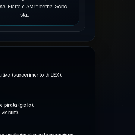
ata. Flotte e Astrometria: Sono
sta...
tuitivo (suggerimento di LEX).
 pirata (giallo).
sibilità.
no usufruire di questa protezione.