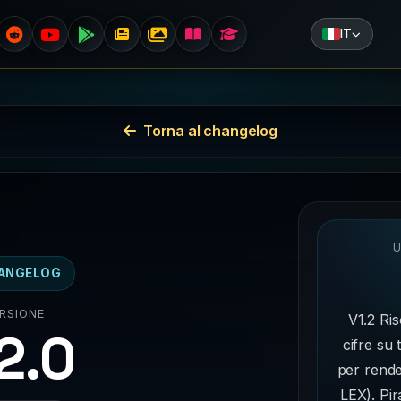
IT
Torna al changelog
ANGELOG
RSIONE
V1.2 Ris
.2.0
cifre su 
per rende
LEX). Pira