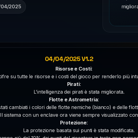
miglior
/04/2025
04/04/2025 V1.2
Risorse e Costi
:
fre su tutte le risorse e i costi del gioco per renderlo più in
Pirati
:
L'intelligenza dei pirati è stata migliorata.
Flotte e Astrometria
:
ati cambiati i colori delle flotte nemiche (bianco) e delle flotte
Il sistema con un enclave ora viene sempre visualizzato con vi
Protezione
:
La protezione basata sui punti è stata modificata.
e hanno più del 10% dei punti del giocatore in testa non posso