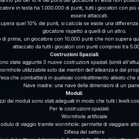
catore in testa ha 1.000.000 di punti, tutti i giocatori con p
essere attaccati.
pera quel 10% dei punti, si calcola se esiste una differenza
giocatore rispetto a quelli di un altro.
o di prima, un giocatore con 10.000 punti che non supera que
attaccato da tutti i giocatori con punti compresi tra 5.
Costruzioni Spaziali
:
ono state aggiunte 3 nuove costruzioni spaziali (simili all'att
ormhole utilizzabile solo dai membri dell'alleanza e dal propr
fesa che combatterà in qualsiasi combattimento alleato che si v
Nave madre: una nave delle dimensioni di un piane
Moduli
:
zzi dei moduli sono stati adeguati in modo che tutti i livelli cos
Per le costruzioni spaziali:
Wormhole artificiale
odulo di viaggio tramite wormhole: permette di viaggiare att
Difesa del settore