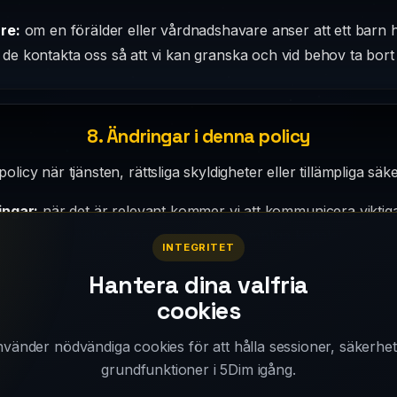
re:
om en förälder eller vårdnadshavare anser att ett barn 
n de kontakta oss så att vi kan granska och vid behov ta bort
8. Ändringar i denna policy
licy när tjänsten, rättsliga skyldigheter eller tillämpliga sä
ingar:
när det är relevant kommer vi att kommunicera viktig
spelet, appen eller andra lämpliga kanaler.
INTEGRITET
Hantera dina valfria
cookies
9. Kontakt
nvänder nödvändiga cookies för att hålla sessioner, säkerhe
tetspolicy eller om behandlingen av personuppgifter ska du
grundfunktioner i 5Dim igång.
är kopplade till 5Dim.