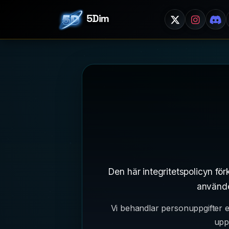
5Dim
Den här integritetspolicyn fö
använde
Vi behandlar personuppgifter e
uppf