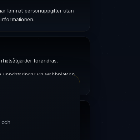
har lämnat personuppgifter utan
 informationen.
kerhetsåtgärder förändras.
a uppdateringar via webbplatsen,
t och
 använda de officiella kanaler som