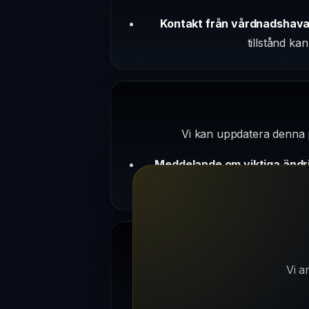
Kontakt från vårdnadshava
tillstånd ka
Vi kan uppdatera denna po
Meddelande om viktiga ändr
Vi a
Om du har frågor om denna integri