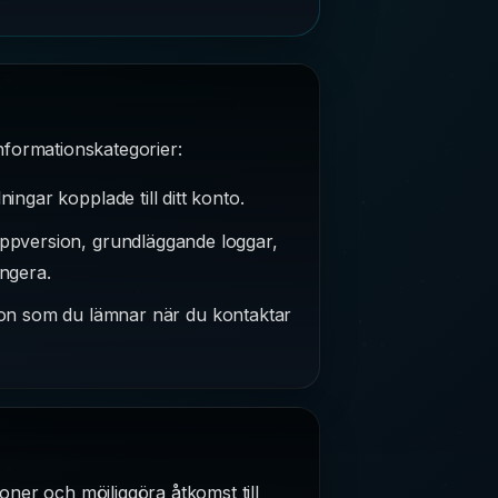
nformationskategorier:
ingar kopplade till ditt konto.
appversion, grundläggande loggar,
ngera.
ion som du lämnar när du kontaktar
ner och möjliggöra åtkomst till