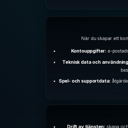
När du skapar ett kon
Kontouppgifter:
e-postadre
Teknisk data och användnin
bes
Spel- och supportdata:
åtgärde
Drift av tjänsten:
skapa och 