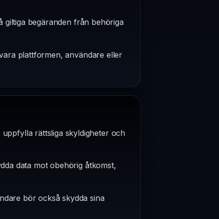
på giltiga begäranden från behöriga
svara plattformen, användare eller
 uppfylla rättsliga skyldigheter och
kydda data mot obehörig åtkomst,
ändare bör också skydda sina