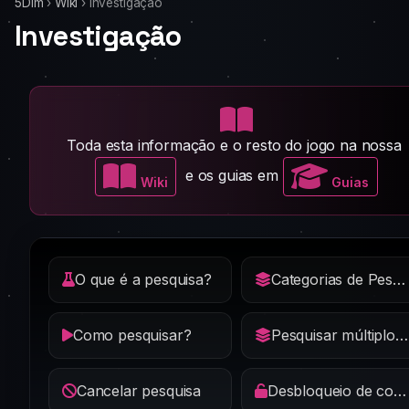
5Dim
›
Wiki
›
Investigação
Investigação
Toda esta informação e o resto do jogo na nossa
e os guias em
Wiki
Guias
O que é a pesquisa?
Categorias de Pesquisa
Como pesquisar?
Pesquisar múltiplos níveis
Cancelar pesquisa
Desbloqueio de componentes