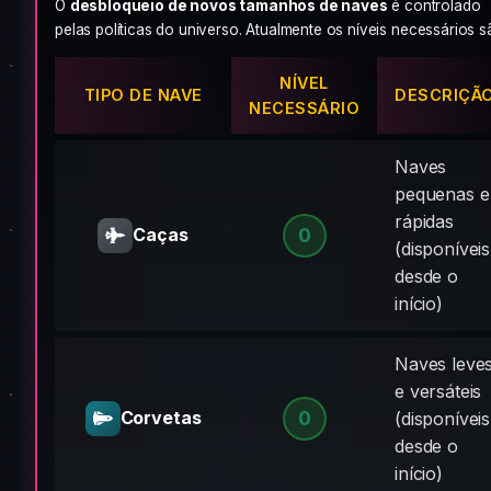
O
desbloqueio de novos tamanhos de naves
é controlado
pelas políticas do universo. Atualmente os níveis necessários s
NÍVEL
TIPO DE NAVE
DESCRIÇÃ
NECESSÁRIO
Naves
pequenas e
rápidas
0
Caças
(disponíveis
desde o
início)
Naves leve
e versáteis
0
Corvetas
(disponíveis
desde o
início)