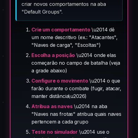
criar novos comportamentos na aba
"Default Groups".
Crie um comportamento
\u2014 dê
um nome descritivo (ex.: "Atacantes",
"Naves de carga", "Escoltas")
Escolha a posição
\u2014 onde elas
começarão no campo de batalha (veja
a grade abaixo)
Configure o movimento
\u2014 o que
farão durante o combate (fugir, atacar,
manter distância\u2026)
Atribua as naves
\u2014 na aba
"Naves nas frotas" atribua quais naves
pertencem a cada grupo
Teste no simulador
\u2014 use o