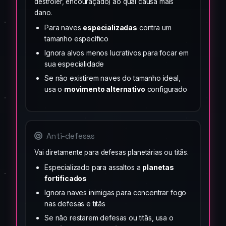
destróier, encouraçado) ao qual causa mais
dano.
Para naves
especializadas
contra um
tamanho específico
Ignora alvos menos lucrativos para focar em
sua especialidade
Se não existirem naves do tamanho ideal,
usa o
movimento alternativo
configurado
Anti-defesas
Vai diretamente para defesas planetárias ou titãs.
Especializado para assaltos a
planetas
fortificados
Ignora naves inimigas para concentrar fogo
nas defesas e titãs
Se não restarem defesas ou titãs, usa o