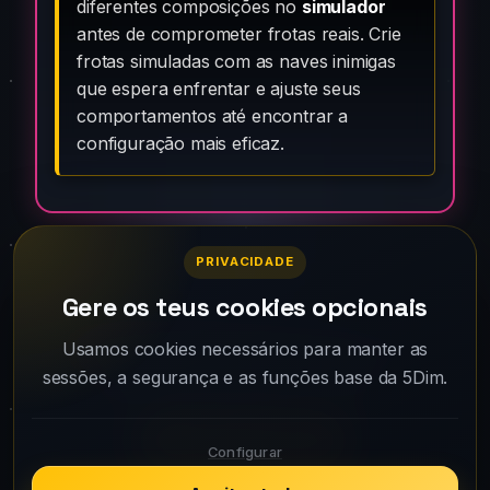
diferentes composições no
simulador
antes de comprometer frotas reais. Crie
frotas simuladas com as naves inimigas
que espera enfrentar e ajuste seus
comportamentos até encontrar a
configuração mais eficaz.
PRIVACIDADE
Gere os teus cookies opcionais
Join thousands of commanders and
Usamos cookies necessários para manter as
sessões, a segurança e as funções base da 5Dim.
dominate the 5Dim universe.
Play for free
Configurar