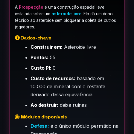
A
Prospecção
é uma construção espacial leve
instalada sobre um
asteroide livre
. Ela dá um dono
técnico ao asteroide sem bloquear a coleta de outros
jogadores.
Dados-chave
Construir em:
Asteroide livre
Pontos:
55
Custo PI:
0
Custo de recursos:
baseado em
10.000 de mineral com o restante
derivado dessa equivalência
Ao destruir:
deixa ruínas
Módulos disponíveis
Defesa:
é o único módulo permitido na
Prospecção.