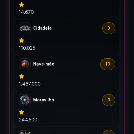
14.670
Cidadela
3
110.025
Nave-mãe
10
1.467.000
Maravilha
0
244.500