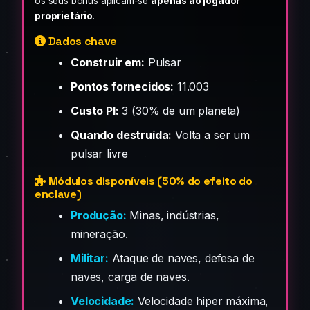
os seus bónus aplicam-se
apenas ao jogador
proprietário
.
Dados chave
Construir em:
Pulsar
Pontos fornecidos:
11.003
Custo PI:
3 (30% de um planeta)
Quando destruída:
Volta a ser um
pulsar livre
Módulos disponíveis (50% do efeito do
enclave)
Produção:
Minas, indústrias,
mineração.
Militar:
Ataque de naves, defesa de
naves, carga de naves.
Velocidade:
Velocidade hiper máxima,