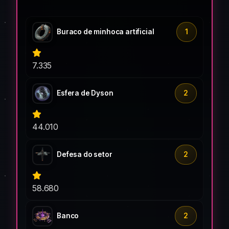
Buraco de minhoca artificial
1
7.335
Esfera de Dyson
2
44.010
Defesa do setor
2
58.680
Banco
2