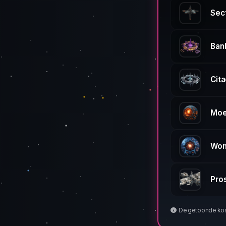
Sec
Ban
Cita
Moe
Won
Pro
De getoonde kost