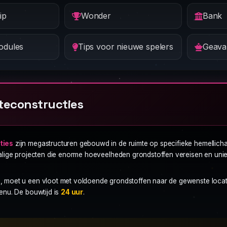
ip
Wonder
Bank
odules
Tips voor nieuwe spelers
teconstructies
ties
zijn megastructuren gebouwd in de ruimte op specifieke hemellicha
halige projecten die enorme hoeveelheden grondstoffen vereisen en uni
 moet u een vloot met voldoende grondstoffen naar de gewenste locati
enu. De bouwtijd is
24 uur
.