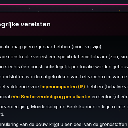
grijke vereisten
ocatie mag geen eigenaar hebben (moet vrij zijn).
type constructie vereist een specifiek hemellichaam (zon, sing
an slechts één constructie tegelijk per locatie worden gebou
rondstoffen worden afgetrokken van het vrachtruim van de v
et voldoende vrije
Imperiumpunten (IP)
hebben (behalve vo
imaal
één Sectorverdediging per alliantie
en sector (of één 
orverdediging, Moederschip en Bank kunnen in lege ruimte o
d.
annulering van de bouw krijgt u een deel van de grondstoffen 