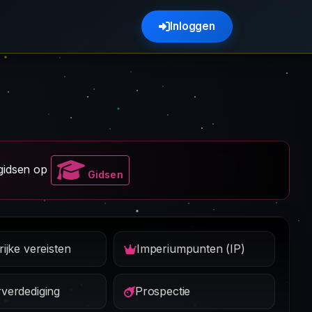
Inloggen
gidsen op
Gidsen
ijke vereisten
Imperiumpunten (IP)
verdediging
Prospectie