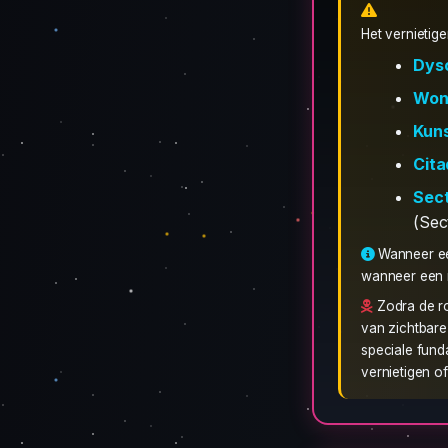
Het vernietig
Dys
Won
Kun
Cita
Sect
(Sec
Wanneer ee
wanneer een r
Zodra de r
van zichtbare
speciale fund
vernietigen o