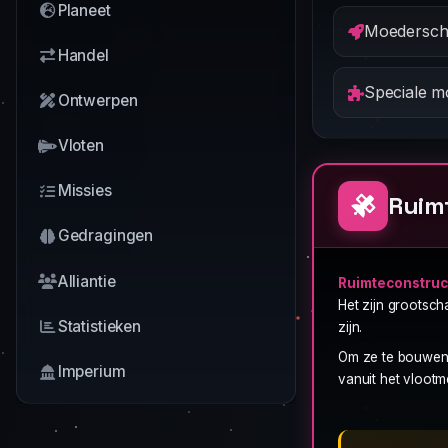
Planeet
Moedersch
Handel
Speciale m
Ontwerpen
Vloten
Missies
Ruim
Gedragingen
Alliantie
Ruimteconstruc
Het zijn grootsc
Statistieken
zijn.
Om ze te bouwen,
Imperium
vanuit het vlootm