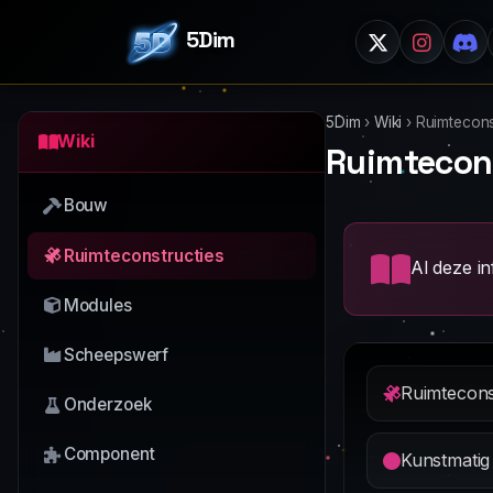
5Dim
5Dim
›
Wiki
›
Ruimtecons
Wiki
Ruimtecon
Bouw
Ruimteconstructies
Al deze in
Modules
Scheepswerf
Ruimtecons
Onderzoek
Component
Kunstmati