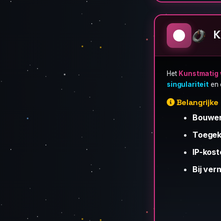
K
Het
Kunstmatig
singulariteit
en 
Belangrijk
Bouwen
Toegek
IP-kost
Bij vern