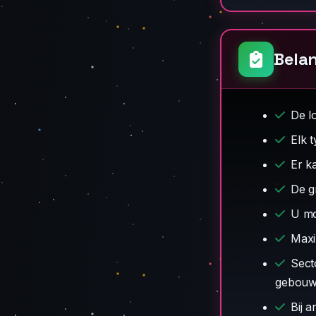
Belan
De l
Elk 
Er k
De g
U mo
Max
Sect
gebouw
Bij 