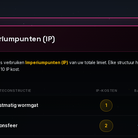
riumpunten (IP)
es verbruiken
Imperiumpunten (IP)
van uw totale limiet. Elke structuur 
10 IP kost.
TECONSTRUCTIE
IP-KOSTEN
B
stmatig wormgat
1
onsfeer
2