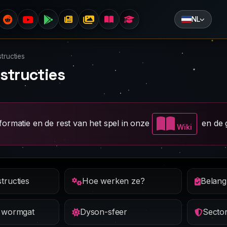
NL
tructies
structies
formatie en de rest van het spel in onze
en de 
Wiki
tructies
Hoe werken ze?
Belangr
g wormgat
Dyson-sfeer
Sector