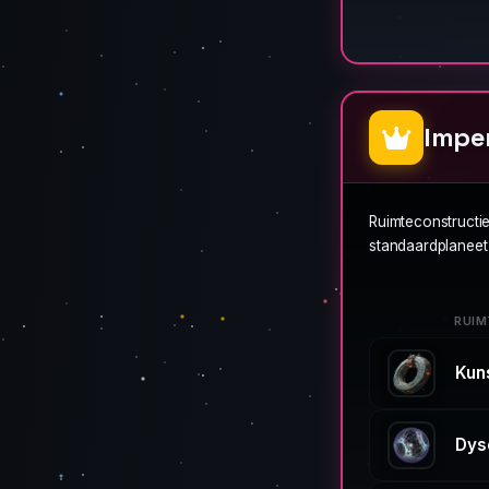
Impe
Ruimteconstructi
standaardplaneet 
RUIM
Kun
Dys