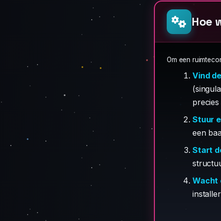
Hoe 
Om een ruimtecon
Vind de
(singul
precies
Stuur e
een baa
Start 
structuu
Wacht o
installe