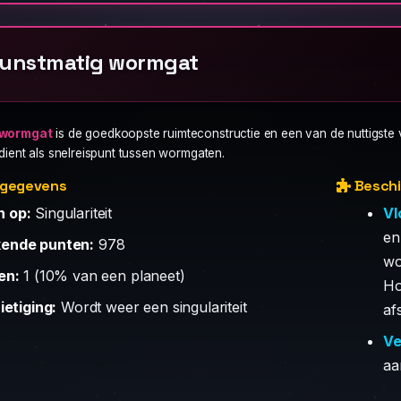
unstmatig wormgat
 wormgat
is de goedkoopste ruimteconstructie en een van de nuttigste 
dient als snelreispunt tussen wormgaten.
e gegevens
Beschi
 op:
Singulariteit
Vl
en
ende punten:
978
wo
en:
1 (10% van een planeet)
Ho
ietiging:
Wordt weer een singulariteit
af
Ve
aa