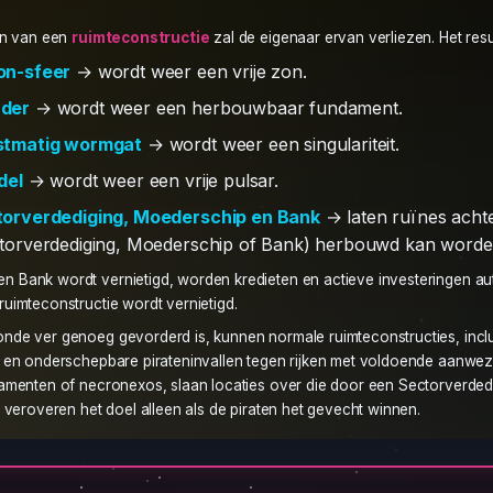
en van een
ruimteconstructie
zal de eigenaar ervan verliezen. Het resul
on-sfeer
→ wordt weer een vrije zon.
der
→ wordt weer een herbouwbaar fundament.
stmatig wormgat
→ wordt weer een singulariteit.
del
→ wordt weer een vrije pulsar.
orverdediging, Moederschip en Bank
→ laten ruïnes acht
torverdediging, Moederschip of Bank) herbouwd kan worde
n Bank wordt vernietigd, worden kredieten en actieve investeringen au
uimteconstructie wordt vernietigd.
onde ver genoeg gevorderd is, kunnen normale ruimteconstructies, incl
 en onderschepbare pirateninvallen tegen rijken met voldoende aanwez
amenten of necronexos, slaan locaties over die door een Sectorverdedigi
f veroveren het doel alleen als de piraten het gevecht winnen.