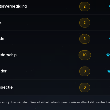
torverdediging
2
k
2
del
3
derschip
10
der
0
spectie
0
en zijn basiskosten. De werkelijke kosten kunnen variëren afhankelijk van het b