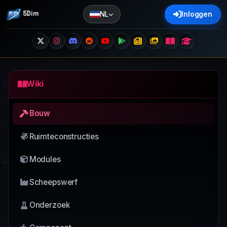
5Dim
NL
Inloggen
Wiki
Bouw
Ruimteconstructies
Modules
Scheepswerf
Onderzoek