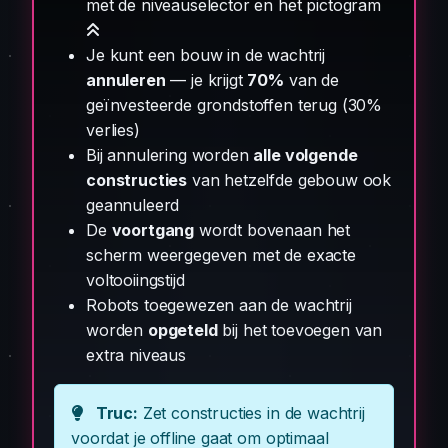
met de niveauselector en het pictogram
Je kunt een bouw in de wachtrij
annuleren
— je krijgt
70%
van de
geïnvesteerde grondstoffen terug (30%
verlies)
Bij annulering worden
alle volgende
constructies
van hetzelfde gebouw ook
geannuleerd
De
voortgang
wordt bovenaan het
scherm weergegeven met de exacte
voltooiingstijd
Robots toegewezen aan de wachtrij
worden
opgeteld
bij het toevoegen van
extra niveaus
Truc:
Zet constructies in de wachtrij
voordat je offline gaat om optimaal