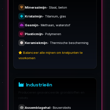
Mineraalmijn
- Staal, beton
Kristalmijn
- Titanium, glas
Gasmijn
- Methaan, waterstof
Plasticmijn
- Polymeren
Keramiekmijn
- Thermische bescherming
Balanceer alle mijnen om knelpunten te
voorkomen
Industrieën
Produceren geavanceerde grondstoffen en
robots
Assemblagehal
- Bouwrobots