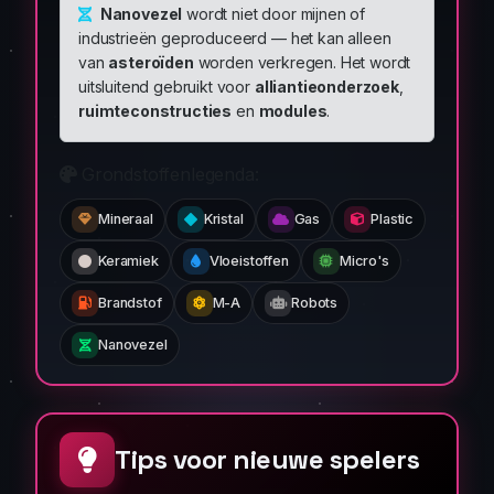
Nanovezel
wordt niet door mijnen of
industrieën geproduceerd — het kan alleen
van
asteroïden
worden verkregen. Het wordt
uitsluitend gebruikt voor
alliantieonderzoek
,
ruimteconstructies
en
modules
.
Grondstoffenlegenda:
Mineraal
Kristal
Gas
Plastic
Keramiek
Vloeistoffen
Micro's
Brandstof
M-A
Robots
Nanovezel
Tips voor nieuwe spelers