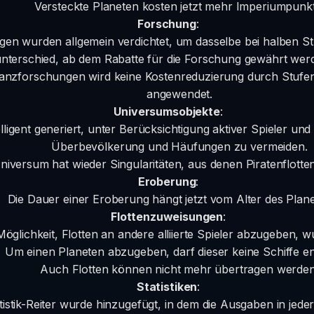
Versteckte Planeten kosten jetzt mehr Imperiumpunkt
Forschung
:
en wurden allgemein verdichtet, um dasselbe bei halben St
nterschied, ab dem Rabatte für die Forschung gewährt werd
lianzforschungen wird keine Kostenreduzierung durch Stu
angewendet.
Universumsobjekte
:
lligent generiert, unter Berücksichtigung aktiver Spieler un
Überbevölkerung und Häufungen zu vermeiden.
niversum hat wieder Singularitäten, aus denen Piratenflott
Eroberung
:
Die Dauer einer Eroberung hängt jetzt vom Alter des Plane
Flottenzuweisungen
:
Möglichkeit, Flotten an andere alliierte Spieler abzugeben, w
Um einen Planeten abzugeben, darf dieser keine Schiffe en
Auch Flotten können nicht mehr übertragen werden
Statistiken
:
tistik-Reiter wurde hinzugefügt, in dem die Ausgaben in jede