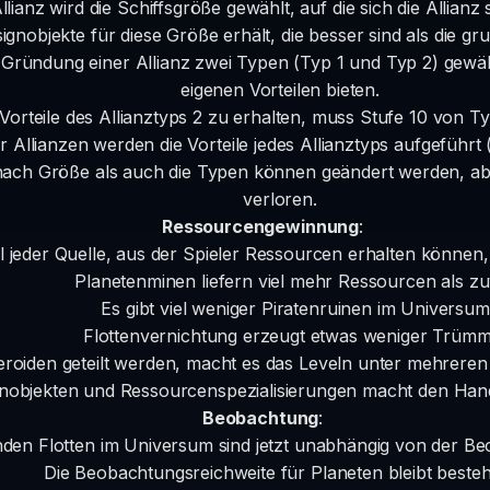
ianz wird die Schiffsgröße gewählt, auf die sich die Allianz s
ignobjekte für diese Größe erhält, die besser sind als die g
ründung einer Allianz zwei Typen (Typ 1 und Typ 2) gewähl
eigenen Vorteilen bieten.
Vorteile des Allianztyps 2 zu erhalten, muss Stufe 10 von Typ
r Allianzen werden die Vorteile jedes Allianztyps aufgeführt 
 nach Größe als auch die Typen können geändert werden, ab
verloren.
Ressourcengewinnung
:
l jeder Quelle, aus der Spieler Ressourcen erhalten können
Planetenminen liefern viel mehr Ressourcen als zu
Es gibt viel weniger Piratenruinen im Universum
Flottenvernichtung erzeugt etwas weniger Trümm
roiden geteilt werden, macht es das Leveln unter mehreren S
gnobjekten und Ressourcenspezialisierungen macht den Han
Beobachtung
:
enden Flotten im Universum sind jetzt unabhängig von der Be
Die Beobachtungsreichweite für Planeten bleibt beste