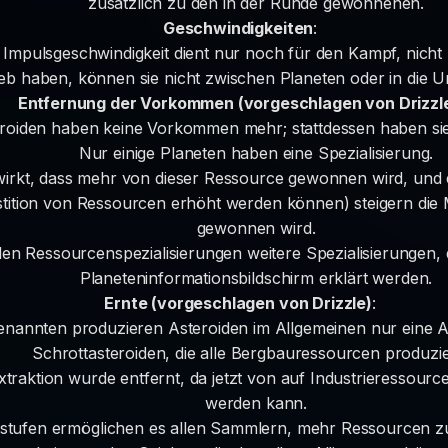
zusätzlich zu den in der Runde gewonnenen.
Geschwindigkeiten
:
 Impulsgeschwindigkeit dient nur noch für den Kampf, nicht
eb haben, können sie nicht zwischen Planeten oder in die 
Entfernung der Vorkommen (vorgeschlagen von Drizzl
roiden haben keine Vorkommen mehr; stattdessen haben sie 
Nur einige Planeten haben eine Spezialisierung.
wirkt, dass mehr von dieser Ressource gewonnen wird, und e
stition von Ressourcen erhöht werden können) steigern die M
gewonnen wird.
den Ressourcenspezialisierungen weitere Spezialisierungen, d
Planeteninformationsbildschirm erklärt werden.
Ernte (vorgeschlagen von Drizzle)
:
enannten produzieren Asteroiden im Allgemeinen nur eine 
Schrottasteroiden, die alle Bergbauressourcen produzi
raktion wurde entfernt, da jetzt von auf Industrieressource
werden kann.
stufen ermöglichen es allen Sammlern, mehr Ressourcen zu 