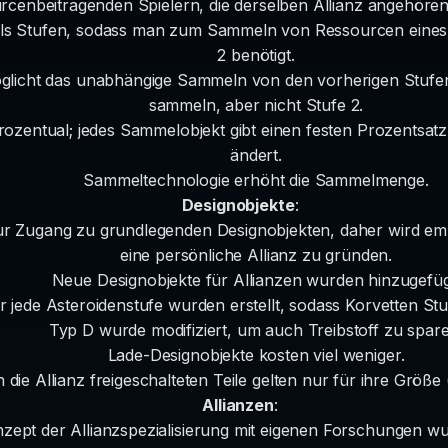
rcenbeitragenden Spielern, die derselben Allianz angehören
s Stufen, sodass man zum Sammeln von Ressourcen eines St
2 benötigt.
öglicht das unabhängige Sammeln von den vorherigen Stufen
sammeln, aber nicht Stufe 2.
rozentual; jedes Sammelobjekt gibt einen festen Prozentsatz
ändert.
Sammeltechnologie erhöht die Sammelmenge.
Designobjekte
:
ur Zugang zu grundlegenden Designobjekten, daher wird empf
eine persönliche Allianz zu gründen.
Neue Designobjekte für Allianzen wurden hinzugefüg
jede Asteroidenstufe wurden erstellt, sodass Korvetten Stu
Typ D wurde modifiziert, um auch Treibstoff zu spare
Lade-Designobjekte kosten viel weniger.
 die Allianz freigeschalteten Teile gelten nur für ihre Größe 
Allianzen
:
zept der Allianzspezialisierung mit eigenen Forschungen wu