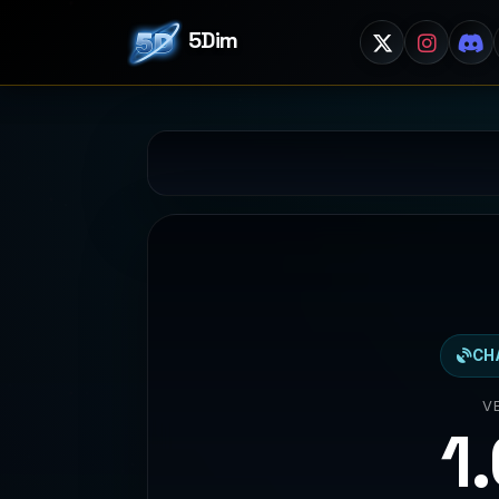
5Dim
CH
V
1