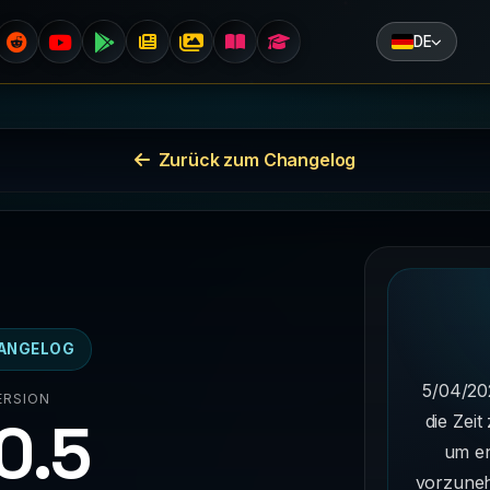
DE
Zurück zum Changelog
ANGELOG
5/04/20
ERSION
.0.5
die Zei
um e
vorzuneh