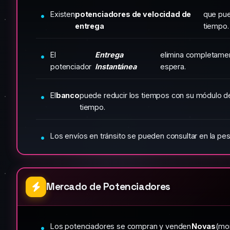
Existen
potenciadores de velocidad de
que pue
entrega
tiempo.
El
Entrega
elimina completamen
potenciador
Instantánea
espera.
El
banco
puede reducir los tiempos con su módulo d
tiempo.
Los envíos en tránsito se pueden consultar en la pe
Mercado de Potenciadores
Los potenciadores se compran y venden
Novas
(mo