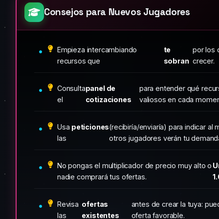
Consejos para Nuevos Jugadores
Empieza intercambiando
te
por los
recursos que
sobran
crecer.
Consulta
panel de
para entender qué recu
el
cotizaciones
valiosos en cada momen
Usa
peticiones
(recibiría/enviaría) para indicar 
las
otros jugadores verán tu demand
No pongas el multiplicador de precio muy alto o
U
nadie comprará tus ofertas.
1
Revisa
ofertas
antes de crear la tuya: pu
las
existentes
oferta favorable.