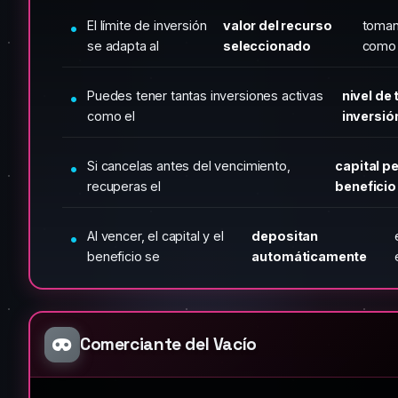
El límite de inversión
valor del recurso
toman
se adapta al
seleccionado
como 
Puedes tener tantas inversiones activas
nivel de
como el
inversió
Si cancelas antes del vencimiento,
capital pe
recuperas el
beneficio
Al vencer, el capital y el
depositan
beneficio se
automáticamente
Comerciante del Vacío