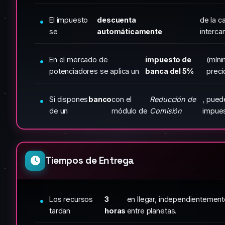
El impuesto
descuenta
de la c
se
automáticamente
interca
En el mercado de
impuesto de
(míni
potenciadores se aplica un
banca del 5%
preci
Si dispones
banco
con el
Reducción de
, pued
de un
módulo de
Comisión
impues
Tiempos de Entrega
Los recursos
3
en llegar, independientemente
tardan
horas
entre planetas.