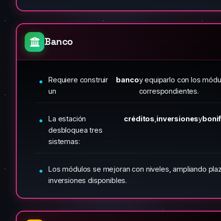
Banco
Requiere construir
banco
y equiparlo con los módu
un
correspondientes.
La estación
créditos
,
inversiones
y
boni
desbloquea tres
sistemas:
Los módulos se mejoran con niveles, ampliando plazo
inversiones disponibles.