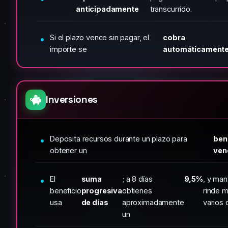
anticipadamente
transcurrido.
Si el plazo vence sin pagar, el
cobra
importe se
automáticament
Inversiones
Deposita recursos durante un plazo para
bene
obtener un
ven
El
suma
; a 8 días
9,5%
, y man
beneficio
progresiva
obtienes
rinde 
usa
de días
aproximadamente
varios 
un