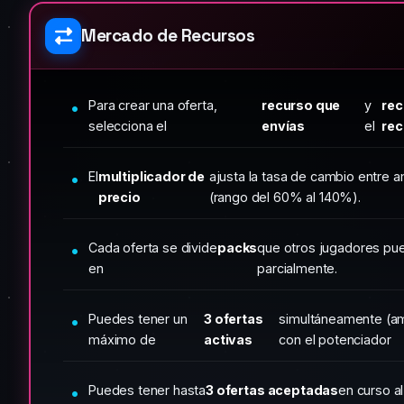
Mercado de Recursos
Para crear una oferta,
recurso que
y
rec
selecciona el
envías
el
rec
El
multiplicador de
ajusta la tasa de cambio entre 
precio
(rango del 60% al 140%).
Cada oferta se divide
packs
que otros jugadores pu
en
parcialmente.
Puedes tener un
3 ofertas
simultáneamente (am
máximo de
activas
con el potenciador
Puedes tener hasta
3 ofertas aceptadas
en curso a