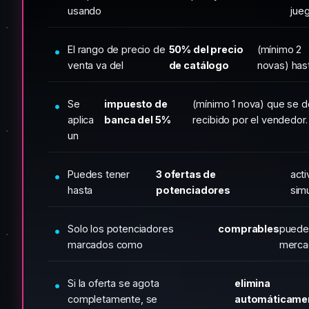
usando
jueg
El rango de precio de
50% del precio
(mínimo 2
venta va del
de catálogo
novas) hast
Se
impuesto de
(mínimo 1 nova) que se d
aplica
banca del 5%
recibido por el vendedor.
un
Puedes tener
3 ofertas de
acti
hasta
potenciadores
sim
Solo los potenciadores
comprables
puede
marcados como
merca
Si la oferta se agota
elimina
completamente, se
automáticame