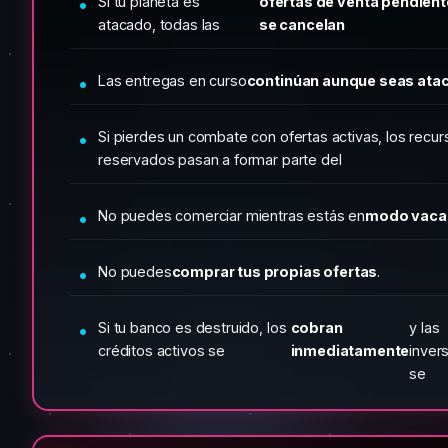
Si tu planeta es
ofertas de venta pendien
atacado, todas las
se cancelan
Las entregas en curso
continúan aunque seas ata
Si pierdes un combate con ofertas activas, los recu
reservados pasan a formar parte del
No puedes comerciar mientras estás en
modo vaca
No puedes
comprar tus propias ofertas
.
Si tu banco es destruido, los
cobran
y las
créditos activos se
inmediatamente
inver
se