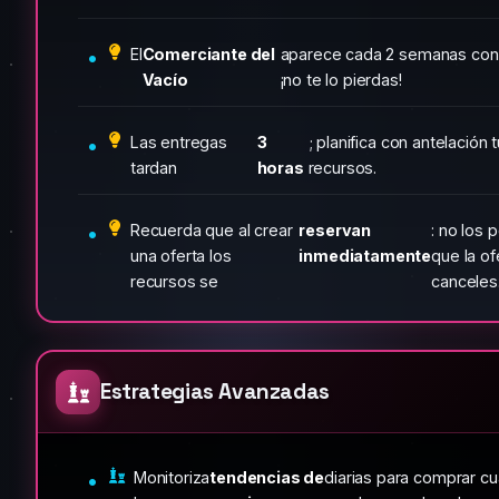
El
Comerciante del
aparece cada 2 semanas con 
Vacío
¡no te lo pierdas!
Las entregas
3
; planifica con antelació
tardan
horas
recursos.
Recuerda que al crear
reservan
: no los 
una oferta los
inmediatamente
que la o
recursos se
canceles
Estrategias Avanzadas
Monitoriza
tendencias de
diarias para comprar cu