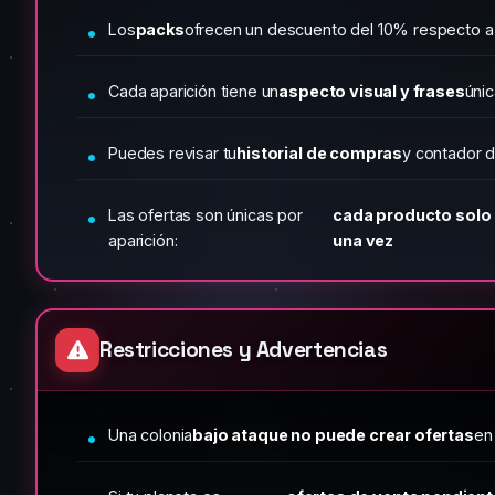
Los
packs
ofrecen un descuento del 10% respecto a l
Cada aparición tiene un
aspecto visual y frases
únic
Puedes revisar tu
historial de compras
y contador de
Las ofertas son únicas por
cada producto solo
aparición:
una vez
Restricciones y Advertencias
Una colonia
bajo ataque no puede crear ofertas
en