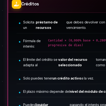
Créditos
Solicita
préstamo de
que debes devolver con 
un
recursos
vencimiento.
Cantidad × (0,000% base + 0,280
Fórmula de
progresiva de días)
interés:
El límite del crédito se
valor del recurso
tomand
adapta al
seleccionado
como r
Solo puedes tener
un crédito activo
a la vez.
El plazo máximo depende del
nivel del módulo de c
Puedes
liquidar
pagando el interés pro