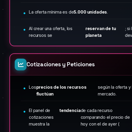
La oferta mínima es de
5.000 unidades
.
Al crear una oferta, los
reservan de tu
; si
recursos se
planeta
dev
Cotizaciones y Peticiones
Los
precios de los recursos
según la oferta y
fluctúan
mercado.
El panel de
tendencia
de cada recurso
cotizaciones
comparando el precio de
muestra la
hoy con el de ayer (