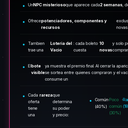
Un
NPC misterioso
que aparece cada
2 semanas
, 
Ofrece
potenciadores, componentes y
exclu
recursos
novas
Tambien
Loteria del
: cada boleto
10
y solo 
trae una
Vacio
cuesta
novas
compra
El
bote
ya muestra el premio final. Al cerrar la aparic
visible
se sortea entre quienes compraron y el vac
consume un
Cada
rareza
que
Común
·
Poco
·
Ra
oferta
determina
común
(1
(40%)
tiene
su poder
(30%)
una
y precio: