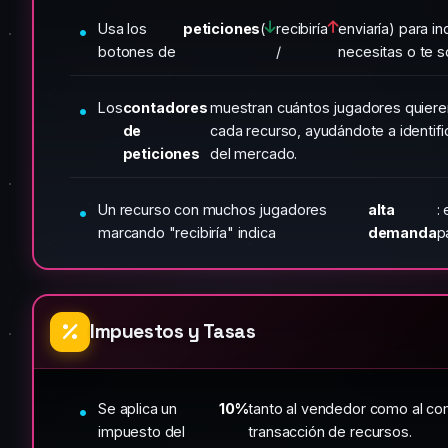
Usa los
peticiones
(
recibiría
enviaría) para i
botones de
/
necesitas o te s
Los
contadores
muestran cuántos jugadores quieren 
de
cada recurso, ayudándote a identifi
peticiones
del mercado.
Un recurso con muchos jugadores
alta
:
marcando "recibiría" indica
demanda
p
Impuestos y Tasas
Se aplica un
10%
tanto al vendedor como al c
impuesto del
transacción de recursos.