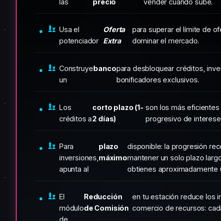
las
precio
vender cuando sube.
Usa el
Oferta
para superar el límite de o
potenciador
Extra
dominar el mercado.
Construye
banco
para desbloquear créditos, inve
un
bonificadores exclusivos.
Los
corto plazo (1-
son los más eficientes 
créditos a
2 días)
progresivo de interese
Para
plazo
disponible: la progresión r
inversiones,
máximo
mantener un solo plazo largo
apunta al
obtienes aproximadamente 
El
Reducción
en tu estación reduce los 
módulo
de Comisión
comercio de recursos: cada
de