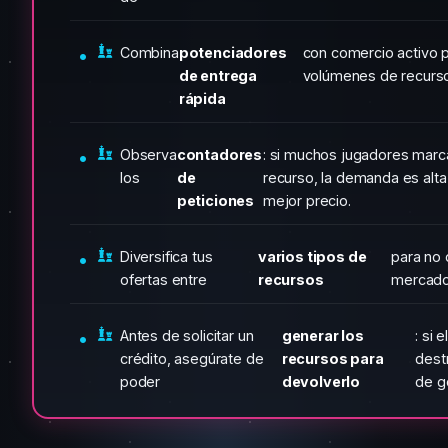
Combina
potenciadores
con comercio activo 
de entrega
volúmenes de recurs
rápida
Observa
contadores
: si muchos jugadores marca
los
de
recurso, la demanda es alta
peticiones
mejor precio.
Diversifica tus
varios tipos de
para no
ofertas entre
recursos
mercado
Antes de solicitar un
generar los
: si 
crédito, asegúrate de
recursos para
dest
poder
devolverlo
de g