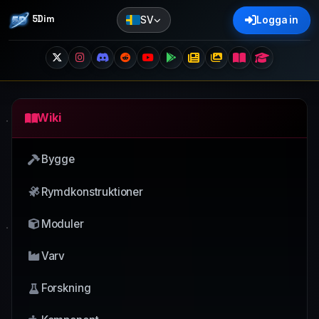
5Dim
SV
Logga in
Wiki
Bygge
Rymdkonstruktioner
Moduler
Varv
Forskning