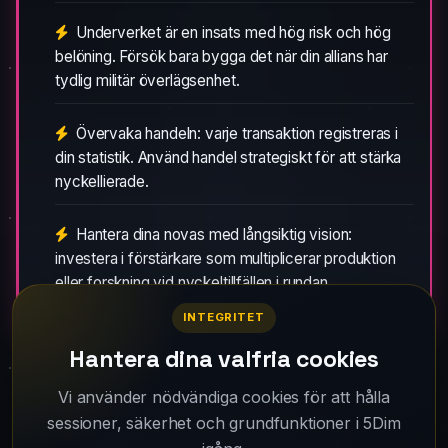
Underverket är en insats med hög risk och hög
belöning. Försök bara bygga det när din allians har
tydlig militär överlägsenhet.
Övervaka handeln: varje transaktion registreras i
din statistik. Använd handel strategiskt för att stärka
nyckellierade.
Hantera dina novas med långsiktig vision:
investera i förstärkare som multiplicerar produktion
eller forskning vid nyckeltillfällen i rundan.
INTEGRITET
Hantera dina valfria cookies
Vi använder nödvändiga cookies för att hålla
Join thousands of commanders and
sessioner, säkerhet och grundfunktioner i 5Dim