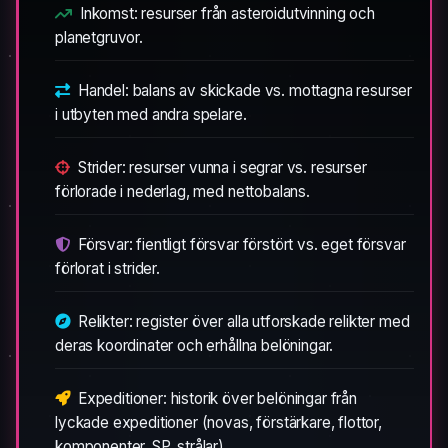
Inkomst: resurser från asteroidutvinning och
planetgruvor.
Handel: balans av skickade vs. mottagna resurser
i utbyten med andra spelare.
Strider: resurser vunna i segrar vs. resurser
förlorade i nederlag, med nettobalans.
Försvar: fientligt försvar förstört vs. eget försvar
förlorat i strider.
Relikter: register över alla utforskade relikter med
deras koordinater och erhållna belöningar.
Expeditioner: historik över belöningar från
lyckade expeditioner (novas, förstärkare, flottor,
komponenter, SP, strålar).