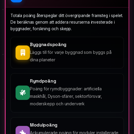
Totala poäng återspeglar ditt övergripande framsteg i spelet.
De beräknas genom att addera resurserna investerade i
byggnader, forskning och skepp.
Byggnadspoäng
Läggs till för varje byggnad som byggs på
dina planeter
Rymdpoäng
Poäng för rymdbyggnader: artificiella
maskhål, Dyson-sfärer, sektorförsvar,
moderskepp och underverk
Modulpoäng
Ackumulerade poäng för moduler installerade