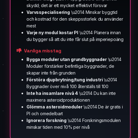
skydd; det är ett mycket effektivt försvar
Varvsspecialisering
\u2014 Minskar byggtid
och kostnad för den skeppsstorlek du använder
mest
Varje ny modul kostar PI
\u2014 Planera innan
du bygger så att du inte får slut på imperiepoäng
Vanliga misstag
Bygga moduler utan grundbyggnader
\u2014
Moduler förstärker befintliga byggnader, de
skapar inte från grunden
Förstöra djupbrytning/tung industri
\u2014
Byggnader över nivå 100 återställs till 100
Inte ha insamlare nivå 4
\u2014 Du kan inte
maximera asteroidproduktionen
Glömma asteroidmoduler
\u2014 De är gratis i
PI och omedelbart
Ignorera forskning
\u2014 Forskningsmodulen
minskar tiden med 10% per nivå