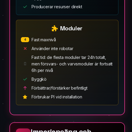
Producerar resurser direkt
Moduler
Fast maxnivå
4
Använder inte robotar
Fast tid: de flesta moduler tar 24h totalt,
men försvars- och varvsmoduler är fortsatt
6h per nivå
Byggkö
Förbättrar/förstärker befintligt
Förbrukar PI vid installation
Imperiepoäng och