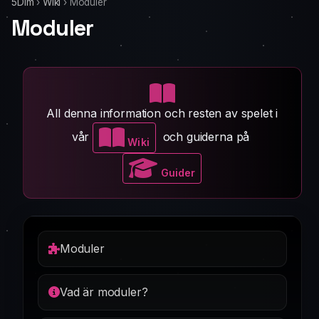
5Dim
›
Wiki
›
Moduler
Moduler
All denna information och resten av spelet i
vår
och guiderna på
Wiki
Guider
Moduler
Vad är moduler?