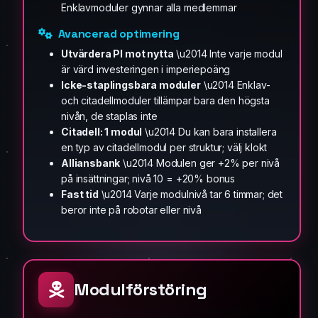
Enklavmoduler gynnar alla medlemmar
Avancerad optimering
Utvärdera PI mot nytta
\u2014 Inte varje modul
är värd investeringen i imperiepoäng
Icke-staplingsbara moduler
\u2014 Enklav-
och citadellmoduler tillämpar bara den högsta
nivån, de staplas inte
Citadell: 1 modul
\u2014 Du kan bara installera
en typ av citadellmodul per struktur; välj klokt
Alliansbank
\u2014 Modulen ger +2% per nivå
på insättningar; nivå 10 = +20% bonus
Fast tid
\u2014 Varje modulnivå tar 6 timmar; det
beror inte på robotar eller nivå
Modulförstöring