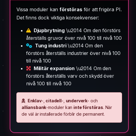
Vissa moduler kan
förstöras
för att frigöra PI.
Det finns dock viktiga konsekvenser:
Djupbrytning
\u2014 Om den förstörs
återställs gruvor över nivå 100 till nivå 100
Tung industri
\u2014 Om den
förstörs återställs industrier över nivå 100
till nivå 100
Militär expansion
\u2014 Om den
förstörs återställs varv och skydd över
nivå 100 till nivå 100
Enklav
-,
citadell
-,
underverk
- och
alliansbank
-moduler kan
inte förstöras
. När
de väl är installerade förblir de permanent.