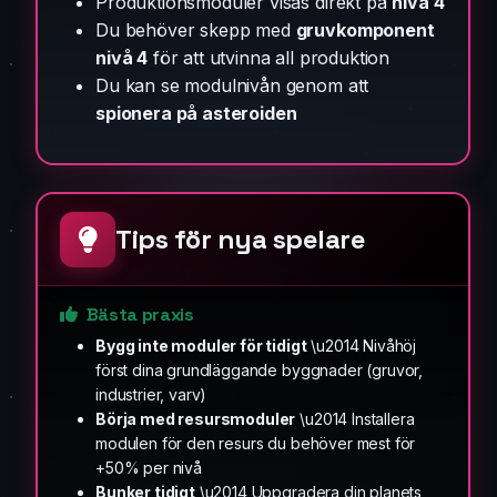
Produktionsmoduler visas direkt på
nivå 4
Du behöver skepp med
gruvkomponent
nivå 4
för att utvinna all produktion
Du kan se modulnivån genom att
spionera på asteroiden
Tips för nya spelare
Bästa praxis
Bygg inte moduler för tidigt
\u2014 Nivåhöj
först dina grundläggande byggnader (gruvor,
industrier, varv)
Börja med resursmoduler
\u2014 Installera
modulen för den resurs du behöver mest för
+50% per nivå
Bunker tidigt
\u2014 Uppgradera din planets