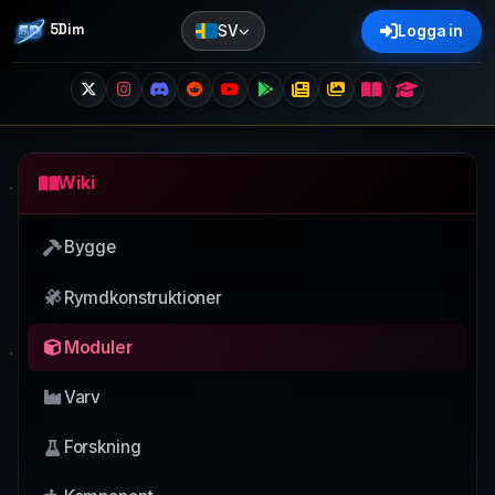
5Dim
SV
Logga in
Wiki
Bygge
Rymdkonstruktioner
Moduler
Varv
Forskning