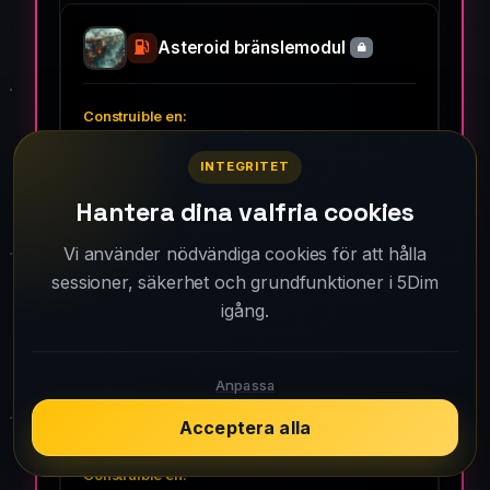
Asteroid bränslemodul
Asteroid
INTEGRITET
Hantera dina valfria cookies
De ger extra produktion, synlig när du
spionerar på asteroiden. De dyker upp direkt
Vi använder nödvändiga cookies för att hålla
på nivå 4. Du behöver skepp med en
sessioner, säkerhet och grundfunktioner i 5Dim
insamlingskomponent på samma eller högre
igång.
nivå för att utnyttja produktionen.
Anpassa
Asteroid M-A-modul
Acceptera alla