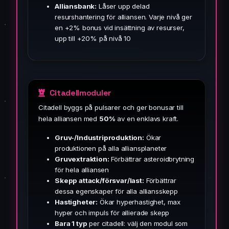
Alliansbank:
Låser upp delad
resurshantering för alliansen. Varje nivå ger
en +2% bonus vid insättning av resurser,
upp till +20% på nivå 10
Citadellmoduler
Citadell byggs på pulsarer och ger bonusar till
hela alliansen med
50%
av en enklavs kraft.
Gruv-/Industriproduktion:
Ökar
produktionen på alla alliansplaneter
Gruvextraktion:
Förbättrar asteroidbrytning
för hela alliansen
Skepp attack/försvar/last:
Förbättrar
dessa egenskaper för alla alliansskepp
Hastigheter:
Ökar hyperhastighet, max
hyper och impuls för allierade skepp
Bara 1 typ
per citadell: välj den modul som