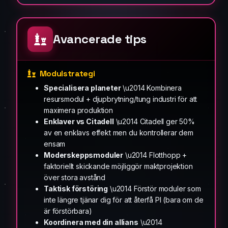
Avancerade tips
Modulstrategi
Specialisera planeter
\u2014 Kombinera
resursmodul + djupbrytning/tung industri för att
maximera produktion
Enklaver vs Citadell
\u2014 Citadell ger 50%
av en enklavs effekt men du kontrollerar dem
ensam
Moderskeppsmoduler
\u2014 Flotthopp +
faktoriellt skickande möjliggör maktprojektion
över stora avstånd
Taktisk förstöring
\u2014 Förstör moduler som
inte längre tjänar dig för att återfå PI (bara om de
är förstörbara)
Koordinera med din allians
\u2014