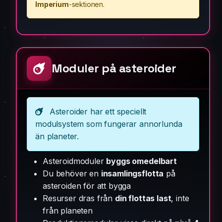
Imperium
-sektionen.
Moduler på asteroider
Asteroider har ett speciellt
modulsystem som fungerar annorlunda
än planeter.
Asteroidmoduler
byggs omedelbart
Du behöver en
insamlingsflotta
på
asteroiden för att bygga
Resurser dras från
din flottas last
, inte
från planeten