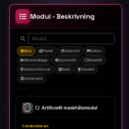
Modul - Beskrivning
Alla
Planet
Asteroid
Enklav
Moderskepp
Dysonsfär
Maskhål
Sektorsförsvar
Bank
Citadell
Underverk
68
/ 68
Artificiellt maskhålsmodul