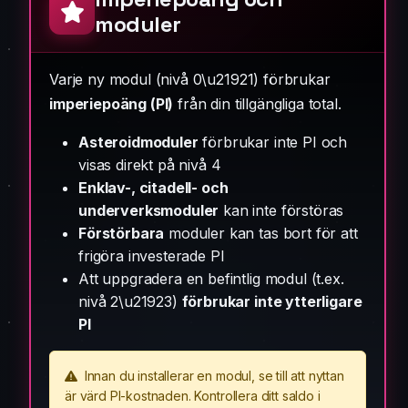
moduler
Varje ny modul (nivå 0\u21921) förbrukar
imperiepoäng (PI)
från din tillgängliga total.
Asteroidmoduler
förbrukar inte PI och
visas direkt på nivå 4
Enklav-, citadell- och
underverksmoduler
kan inte förstöras
Förstörbara
moduler kan tas bort för att
frigöra investerade PI
Att uppgradera en befintlig modul (t.ex.
nivå 2\u21923)
förbrukar inte ytterligare
PI
Innan du installerar en modul, se till att nyttan
är värd PI-kostnaden. Kontrollera ditt saldo i