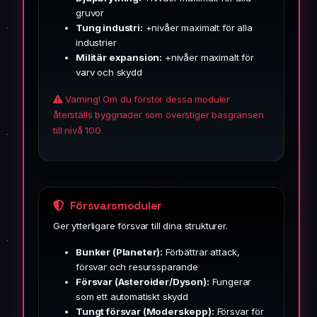
gruvor
Tung industri:
+nivåer maximalt för alla
industrier
Militär expansion:
+nivåer maximalt för
varv och skydd
Varning! Om du förstör dessa moduler
återställs byggnader som överstiger basgränsen
till nivå 100.
Försvarsmoduler
Ger ytterligare försvar till dina strukturer.
Bunker (Planeter):
Förbättrar attack,
försvar och resurssparande
Försvar (Asteroider/Dyson):
Fungerar
som ett automatiskt skydd
Tungt försvar (Moderskepp):
Försvar för