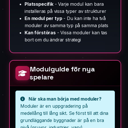
Platsspecifik
- Varje modul kan bara
installeras på vissa typer av strukturer
En modul per typ
- Du kan inte ha två
moduler av samma typ på samma plats
Kan förstöras
- Vissa moduler kan tas
bort om du ändrar strategi
Modulguide för nya
spelare
När ska man börja med moduler?
Moduler är en uppgradering på
medellång till lång sikt. Se först till att dina
grundläggande byggnader är på en bra
nivå (gruvor, industrier, varv).