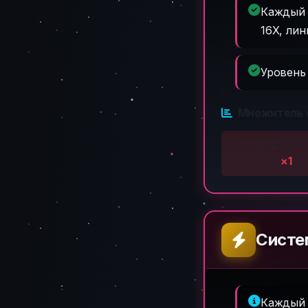
Каждый 
16X, лин
Уровень
Множитель о
Истребите
×1
Систе
Каждый 