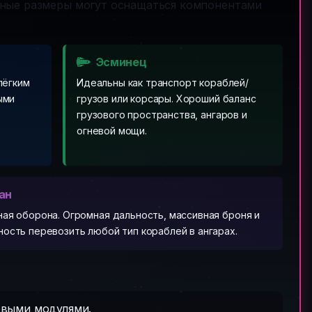
пные размеры могут оснащаться компонентами
Эсминец
лёгким
Идеальны как транспорт кораблей/
ыми
грузов или корсары. Хороший баланс
грузового пространства, ангаров и
огневой мощи.
ан
ая оборона. Огромная дальность, массивная броня и
ость перевозить любой тип кораблей в ангарах.
овыми модулями.