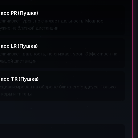
асс PR (Пушка)
еличивает урон, но снижает дальность. Мощное
ужие на близкой дистанции.
асс LR (Пушка)
еличивает дальность, но снижает урон. Эффективен на
льшой дистанции.
асс TR (Пушка)
ециализирован на обороне ближнего радиуса. Только
нкоры и титаны.