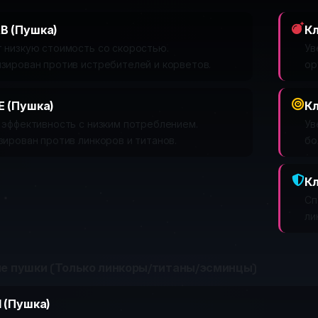
B (Пушка)
Кл
 низкую стоимость со скоростью.
Ув
зирован против истребителей и корветов.
ор
E (Пушка)
Кл
 эффективность с низким потреблением.
Ув
ирован против линкоров и титанов.
бо
Кл
Сп
ли
е пушки (Только линкоры/титаны/эсминцы)
I (Пушка)