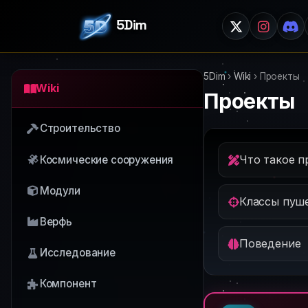
5Dim
5Dim
›
Wiki
›
Проекты
Wiki
Проекты
Строительство
Космические сооружения
Модули
Классы пуш
Верфь
Поведение
Исследование
Компонент