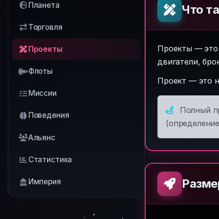
Планета
Что т
Торговля
Проекты — эт
Проекты
двигатели, бро
Флоты
Проект — это н
Миссии
Полный п
Поведения
(определени
Альянс
Статистика
Разме
Империя