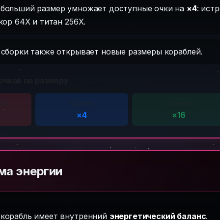
больший размер умножает доступные очки на
×4
: ист
кор 64X и титан 256X.
 сборки также открывает новые размеры кораблей.
чков по размеру
ль
Корвет
Эсминец
×4
×16
ма энергии
корабль имеет внутренний
энергетический баланс
.