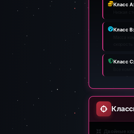
Класс A
Низкая с
Класс B
Масса ко
скорость 
Класс C
Все комп
Класс
Двойные кл