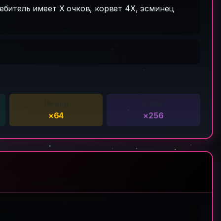
ребитель имеет X очков, корвет 4X, эсминец
Линкор
Титан
×64
×256