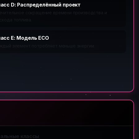
асс D: Распределённый проект
ачительное сокращение времени производства и
схода топлива.
асс E: Модель ECO
ждый элемент потребляет меньше энергии.
альные классы