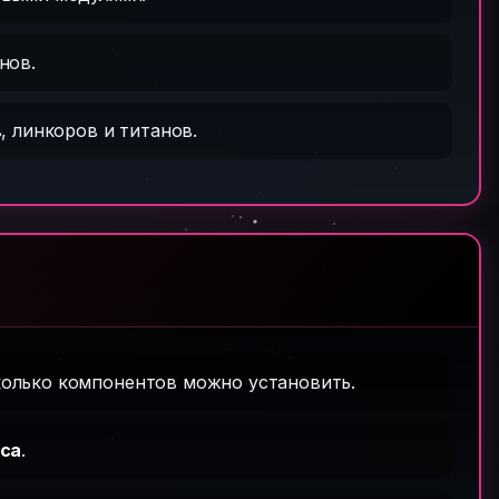
нов.
, линкоров и титанов.
колько компонентов можно установить.
уса
.