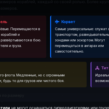
азмеров кораблей, каждый со своей ролью. Более кру
размеров.
тель
Корвет
шёвые. Перемещаются в
Самые универсальные: служат 
 кораблей и
транспортом, разведывательн
 развёртываются в бою.
зондами или эскортом. Могут
теля и груза.
перемещаться в ангарах или
самостоятельно.
Тит
го флота. Медленные, но с огромными
Идеальн
 будь то для грузов или чистого боя.
возможн
 по размеру
ители
не могут оснащаться гипердвигателями или груз