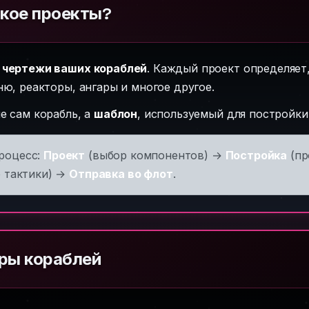
акое проекты?
о
чертежи ваших кораблей
. Каждый проект определяет
ню, реакторы, ангары и многое другое.
е сам корабль, а
шаблон
, используемый для постройки
роцесс:
Проект
(выбор компонентов) →
Постройка
(пр
е тактики) →
Отправка во флот
.
ры кораблей