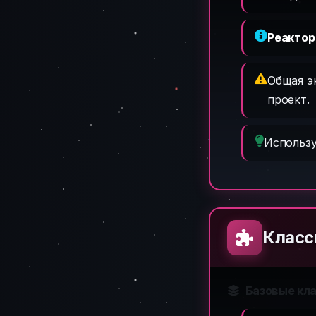
Реакто
Общая э
проект.
Использ
Класс
Базовые кл