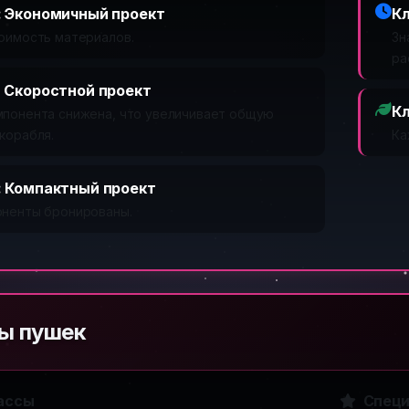
: Экономичный проект
Кл
тоимость материалов.
Зн
ра
: Скоростной проект
Кл
мпонента снижена, что увеличивает общую
корабля.
Ка
: Компактный проект
оненты бронированы.
ы пушек
ассы
Специ