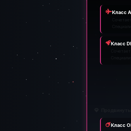
Класс A
Сочетает
Специали
Класс D
Сочетает
Специализ
Продвинуты
Класс O