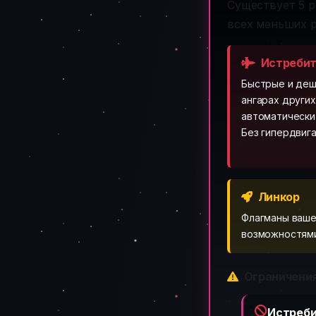
Существует 5 р
всех меньших 
Истреби
Быстрые и де
ангарах других
автоматически
Без гипердвига
Линкор
Флагманы ваше
возможностями,
Ограничения
Истреб