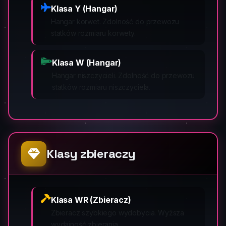
Klasa Y (Hangar)
Hangar korwet. Zdolność do przewozu
statków rozmiaru korwety.
Klasa W (Hangar)
Hangar niszczycieli. Zdolność do przewozu
statków rozmiaru niszczyciela.
Klasy zbieraczy
Klasa WR (Zbieracz)
Zbieracz szybkiego wydobycia. Wyższa
wydajność zbierania.