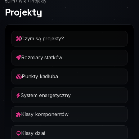
5Dim
›
Wiki
›
Projekty
Projekty
Czym są projekty?
Rozmiary statków
Punkty kadłuba
System energetyczny
Klasy komponentów
Klasy dział