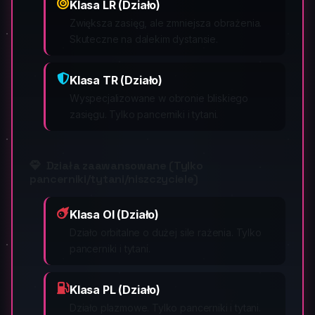
Klasa LR (Działo)
Zwiększa zasięg, ale zmniejsza obrażenia.
Skuteczne na dalekim dystansie.
Klasa TR (Działo)
Wyspecjalizowane w obronie bliskiego
zasięgu. Tylko pancerniki i tytani.
Działa zaawansowane (Tylko
pancerniki/tytani/niszczyciele)
Klasa OI (Działo)
Działo orbitalne o dużej sile rażenia. Tylko
pancerniki i tytani.
Klasa PL (Działo)
Działo plazmowe. Tylko pancerniki i tytani.