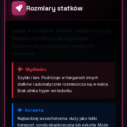
Rozmiary statków
Istnieje 5 rozmiarów statków, każdy z inną rolą.
Większe rozmiary mogą wyposażać
komponenty ze wszystkich mniejszych
rozmiarów.
Myśliwiec
Szybki i tani. Podróżuje w hangarach innych
statków i automatycznie rozmieszcza się w walce.
Brak silnika hyper ani ładunku.
Korweta
Najbardziej wszechstronna: służy jako lekki
transport, sonda eksploracyjna lub eskorta. Może