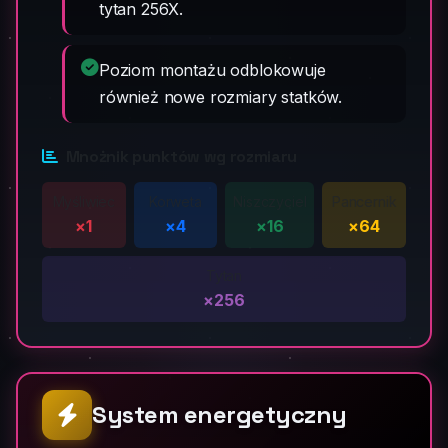
tytan 256X.
Poziom montażu odblokowuje
również nowe rozmiary statków.
Mnożnik punktów wg rozmiaru
Myśliwiec
Korweta
Niszczyciel
Pancernik
×1
×4
×16
×64
Tytan
×256
System energetyczny