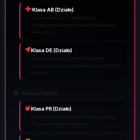
Klasa AB (Działo)
Łączy niski koszt z szybkością.
Wyspecjalizowana przeciwko myśliwcom i
korwetom.
Klasa DE (Działo)
Łączy wydajność z niskim zużyciem.
Wyspecjalizowana przeciwko pancernikom i
tytanom.
Klasy specjalne
Klasa PR (Działo)
Zwiększa obrażenia, ale zmniejsza zasięg.
Potężne na bliskim dystansie.