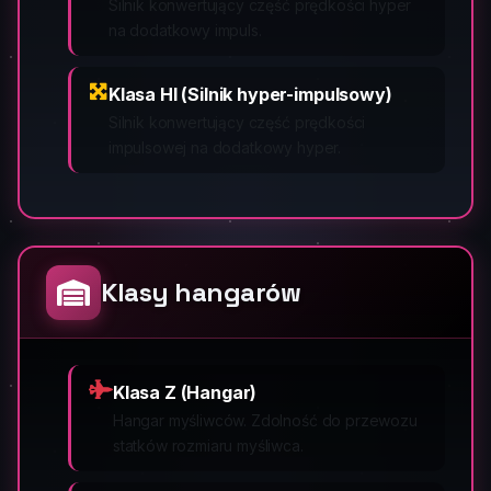
Silnik konwertujący część prędkości hyper
na dodatkowy impuls.
Klasa HI (Silnik hyper-impulsowy)
Silnik konwertujący część prędkości
impulsowej na dodatkowy hyper.
Klasy hangarów
Klasa Z (Hangar)
Hangar myśliwców. Zdolność do przewozu
statków rozmiaru myśliwca.