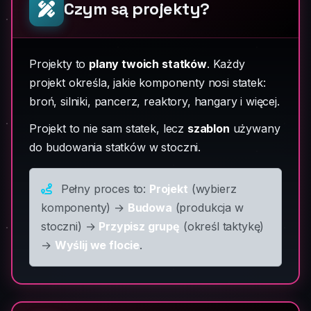
Czym są projekty?
Projekty to
plany twoich statków
. Każdy
projekt określa, jakie komponenty nosi statek:
broń, silniki, pancerz, reaktory, hangary i więcej.
Projekt to nie sam statek, lecz
szablon
używany
do budowania statków w stoczni.
Pełny proces to:
Projekt
(wybierz
komponenty) →
Budowa
(produkcja w
stoczni) →
Przypisz grupę
(określ taktykę)
→
Wyślij we flocie
.